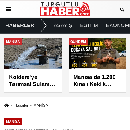
HABERLER
ASAYİŞ
EĞİTİM
EKONOM
GÜNDEM
GÜNDEM
Manisa'da 1.200
Turgutlu'da 8
Kınalı Keklik
Ağustos
Doğaya Salındı
Cumartesi Günü
Elektrik Kesintisi
Yapılacak
Haberler
MANİSA
MANİSA
Yayınlanma: 14 Haziran 2026 - 15:08