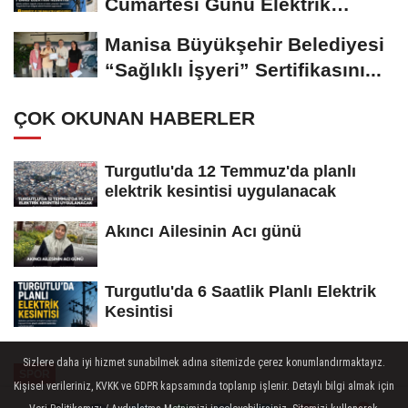
Cumartesi Günü Elektrik
Kesintisi Yapılacak
Manisa Büyükşehir Belediyesi
“Sağlıklı İşyeri” Sertifikasını...
ÇOK OKUNAN HABERLER
Turgutlu'da 12 Temmuz'da planlı
elektrik kesintisi uygulanacak
Akıncı Ailesinin Acı günü
Turgutlu'da 6 Saatlik Planlı Elektrik
Kesintisi
Sizlere daha iyi hizmet sunabilmek adına sitemizde çerez konumlandırmaktayız.
SPOR
Kişisel verileriniz, KVKK ve GDPR kapsamında toplanıp işlenir. Detaylı bilgi almak için
Yayınlanma: 02 Ekim 2025 - 04:48