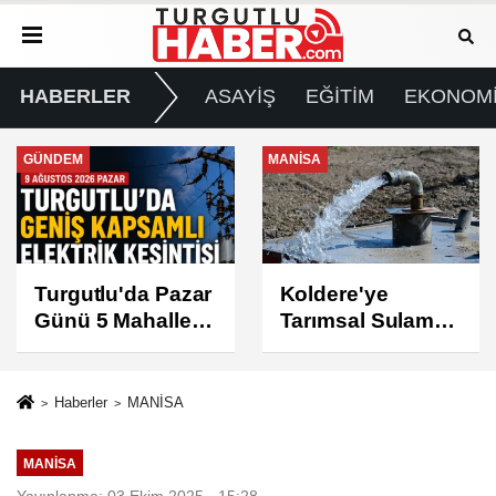
HABERLER
ASAYİŞ
EĞİTİM
EKONOM
MANİSA
GÜNDEM
Koldere'ye
Manisa'da 1.200
Tarımsal Sulama
Kınalı Keklik
Desteği
Doğaya Salındı
Haberler
MANİSA
MANİSA
Yayınlanma: 03 Ekim 2025 - 15:28