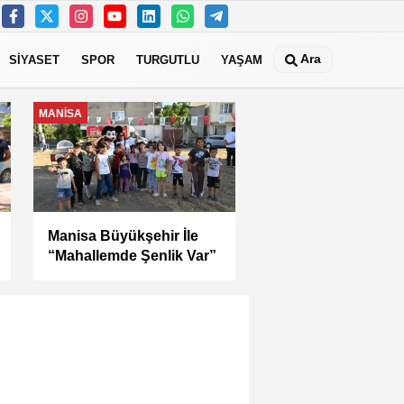
Ara
SİYASET
SPOR
TURGUTLU
YAŞAM
MANİSA
Manisa Büyükşehir İle
“Mahallemde Şenlik Var”