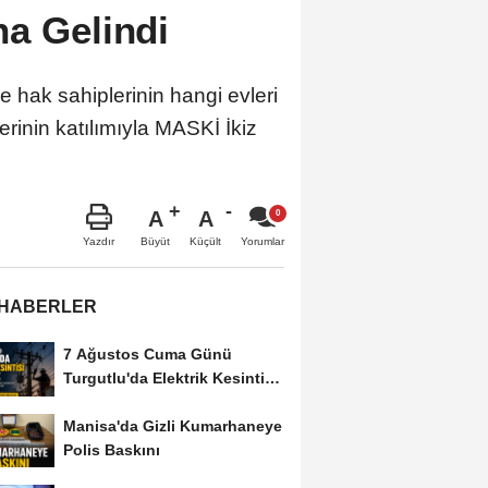
na Gelindi
 hak sahiplerinin hangi evleri
erinin katılımıyla MASKİ İkiz
A
A
Büyüt
Küçült
Yazdır
Yorumlar
 HABERLER
7 Ağustos Cuma Günü
Turgutlu'da Elektrik Kesintisi
Yapılacak
Manisa'da Gizli Kumarhaneye
Polis Baskını