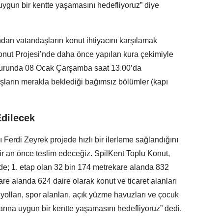
ygun bir kentte yaşamasını hedefliyoruz” diye
dan vatandaşların konut ihtiyacını karşılamak
onut Projesi’nde daha önce yapılan kura çekimiyle
huzurunda 08 Ocak Çarşamba saat 13.00’da
şların merakla beklediği bağımsız bölümler (kapı
Edilecek
erdi Zeyrek projede hızlı bir ilerleme sağlandığını
 bir an önce teslim edeceğiz. SpilKent Toplu Konut,
de; 1. etap olan 32 bin 174 metrekare alanda 832
are alanda 624 daire olarak konut ve ticaret alanları
yolları, spor alanları, açık yüzme havuzları ve çocuk
rına uygun bir kentte yaşamasını hedefliyoruz” dedi.