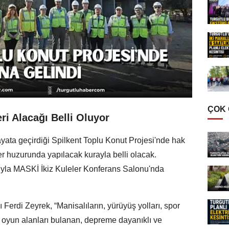
ÇOK
ri Alacağı Belli Oluyor
ata geçirdiği Spilkent Toplu Konut Projesi'nde hak
ter huzurunda yapılacak kurayla belli olacak.
ımıyla MASKİ İkiz Kuleler Konferans Salonu'nda
erdi Zeyrek, “Manisalıların, yürüyüş yolları, spor
k oyun alanları bulanan, depreme dayanıklı ve