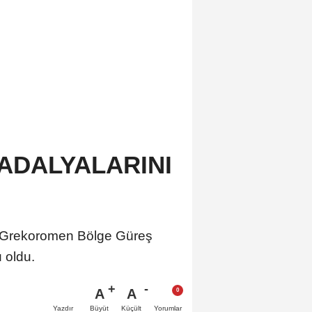
MADALYALARINI
17 Grekoromen Bölge Güreş
 oldu.
A
A
Büyüt
Küçült
Yazdır
Yorumlar