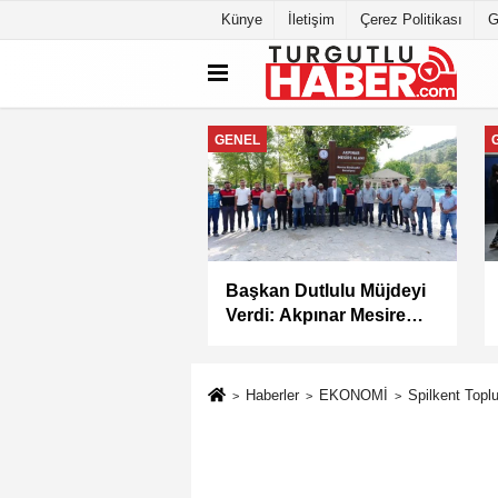
Künye
İletişim
Çerez Politikası
G
GENEL
lu'da İki Mahallede
Başkan Dutlulu Müjdeyi
 Elektrik Kesintisi
Verdi: Akpınar Mesire
Alanı Hizmete Açılıyor
Haberler
EKONOMİ
Spilkent Topl