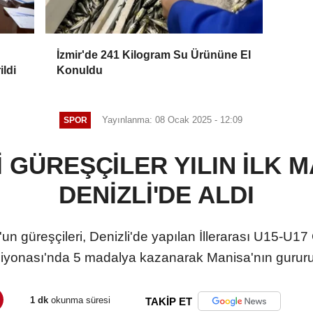
İzmir'de 241 Kilogram Su Ürününe El
ildi
Konuldu
Yayınlanma: 08 Ocak 2025 - 12:09
SPOR
GÜREŞÇİLER YILIN İLK 
DENİZLİ'DE ALDI
n güreşçileri, Denizli'de yapılan İllerarası U15-U
yonası'nda 5 madalya kazanarak Manisa'nın gururu
1 dk
okunma süresi
TAKİP ET