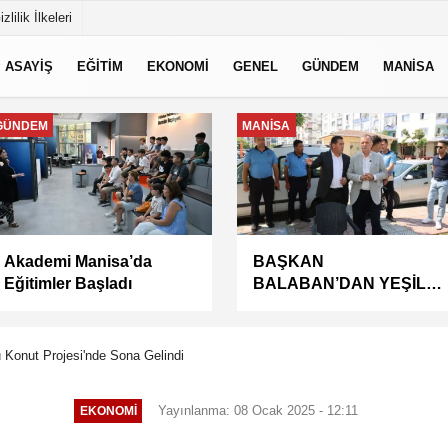
izlilik İlkeleri
ASAYİŞ
EĞİTİM
EKONOMİ
GENEL
GÜNDEM
MANİSA
GÜNDEM
MANİSA
Akademi Manisa’da
BAŞKAN
Eğitimler Başladı
BALABAN’DAN YEŞİL
ALANLARDA İŞGALİYE
DENETİMİ
u Konut Projesi'nde Sona Gelindi
Yayınlanma: 08 Ocak 2025 - 12:11
EKONOMİ