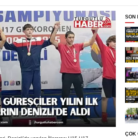
SON
ÇOK