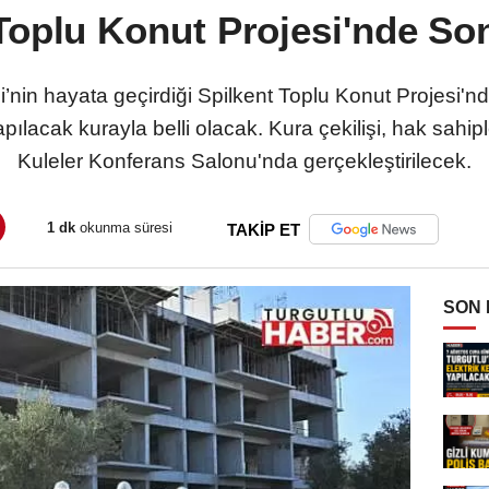
Toplu Konut Projesi'nde So
nin hayata geçirdiği Spilkent Toplu Konut Projesi'nde
ılacak kurayla belli olacak. Kura çekilişi, hak sahipl
Kuleler Konferans Salonu'nda gerçekleştirilecek.
1 dk
okunma süresi
TAKİP ET
SON