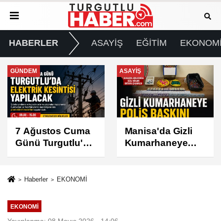
HABERLER
ASAYİŞ
EĞİTİM
EKONOM
ASAYİŞ
SPOR
Manisa'da Gizli
Turgutlu
Kumarhaneye
Belediyespor'un
Polis Baskını
Fikstürü Belli
Oldu
Haberler
EKONOMİ
EKONOMİ
Yayınlanma: 08 Mayıs 2026 - 14:06