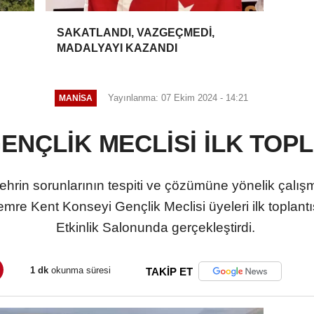
SAKATLANDI, VAZGEÇMEDİ,
MADALYAYI KAZANDI
Yayınlanma: 07 Ekim 2024 - 14:21
MANİSA
NÇLİK MECLİSİ İLK TOPLA
rin sorunlarının tespiti ve çözümüne yönelik çalışm
emre Kent Konseyi Gençlik Meclisi üyeleri ilk toplant
Etkinlik Salonunda gerçekleştirdi.
1 dk
okunma süresi
TAKİP ET