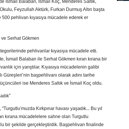
nde İsmail Balaban, İsmail Koç, Menderes Saltık,
kulu, Feyzullah Aktürk, Furkan Durmuş Altın başta
te 500 pehlivan kıyasıya mücadele ederek er
an ve Serhat Gökmen
tegorilerinde pehlivanlar kıyasıya mücadele etti.
de, İsmail Balaban ile Serhat Gökmen kıran kırana bir
nlık için yarıştılar. Kıyasıya mücadelenin galibi
ı Güreşleri’nin başpehlivanı olarak adını tarihe
n üçüncüleri ise Menderes Saltık ve İsmail Koç oldu.
adık”
 “Turgutlu'muzda Kırkpınar havası yaşadık... Bu yıl
an kırana mücadelelere sahne olan Turgutlu
lu bir şekilde gerçekleştirdik. Başpehlivan finalinde