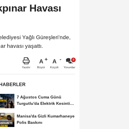
kpınar Havası
lediyesi Yağlı Güreşleri’nde,
ar havası yaşattı.
A
A
Büyüt
Küçült
Yazdır
Yorumlar
 HABERLER
7 Ağustos Cuma Günü
Turgutlu'da Elektrik Kesintisi
Yapılacak
Manisa'da Gizli Kumarhaneye
Polis Baskını