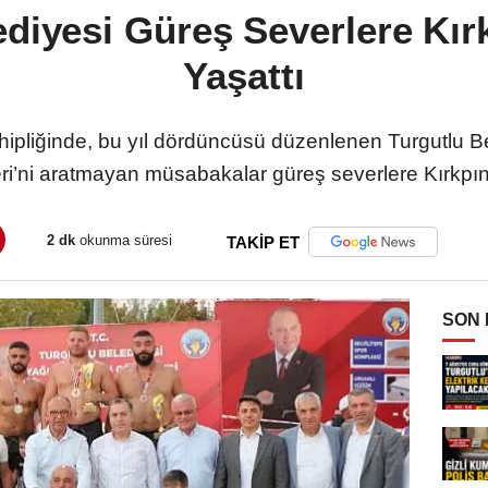
ediyesi Güreş Severlere Kır
Yaşattı
hipliğinde, bu yıl dördüncüsü düzenlenen Turgutlu Be
ri’ni aratmayan müsabakalar güreş severlere Kırkpın
2 dk
okunma süresi
TAKİP ET
SON