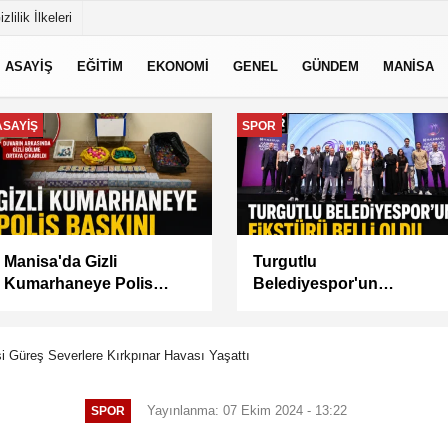
izlilik İlkeleri
ASAYİŞ
EĞİTİM
EKONOMİ
GENEL
GÜNDEM
MANİSA
GÜNDEM
MANİSA
Akademi Manisa’da
BAŞKAN
Eğitimler Başladı
BALABAN’DAN YEŞİL
ALANLARDA İŞGALİYE
DENETİMİ
si Güreş Severlere Kırkpınar Havası Yaşattı
Yayınlanma: 07 Ekim 2024 - 13:22
SPOR