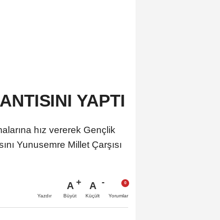
NTISINI YAPTI
alarına hız vererek Gençlik
ısını Yunusemre Millet Çarşısı
A
A
Büyüt
Küçült
Yazdır
Yorumlar