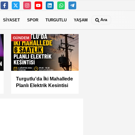
Ara
SİYASET
SPOR
TURGUTLU
YAŞAM
MANİSA
Manisa Büyükşehir İle
“Mahallemde Şenlik Var”