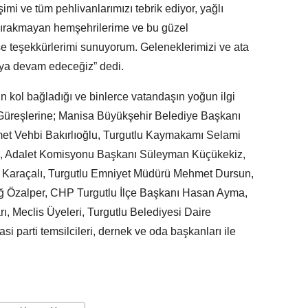
mi ve tüm pehlivanlarımızı tebrik ediyor, yağlı
 bırakmayan hemşehrilerime ve bu güzel
 teşekkürlerimi sunuyorum. Geleneklerimizi ve ata
aya devam edeceğiz” dedi.
n kol bağladığı ve binlerce vatandaşın yoğun ilgi
ı Güreşlerine; Manisa Büyükşehir Belediye Başkanı
hmet Vehbi Bakırlıoğlu, Turgutlu Kaymakamı Selami
ı, Adalet Komisyonu Başkanı Süleyman Küçükekiz,
 Karaçalı, Turgutlu Emniyet Müdürü Mehmet Dursun,
ğ Özalper, CHP Turgutlu İlçe Başkanı Hasan Ayma,
ı, Meclis Üyeleri, Turgutlu Belediyesi Daire
asi parti temsilcileri, dernek ve oda başkanları ile