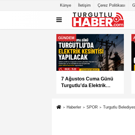
Künye
İletişim
Çerez Politikası
G
GENEL
lu'da İki Mahallede
Başkan Dutlulu Müjdeyi
 Elektrik Kesintisi
Verdi: Akpınar Mesire
Alanı Hizmete Açılıyor
Haberler
SPOR
Turgutlu Belediye