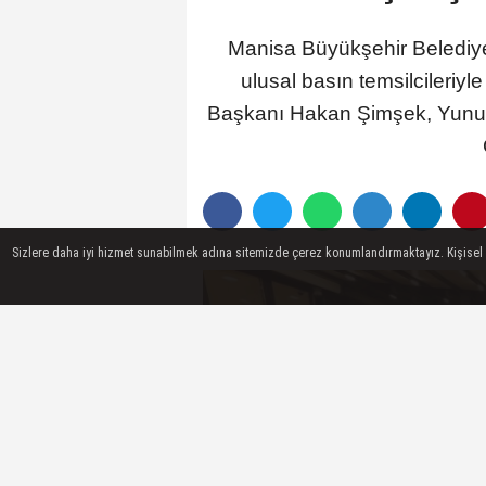
Manisa Büyükşehir Belediye
ulusal basın temsilcileriy
Başkanı Hakan Şimşek, Yunus
Sizlere daha iyi hizmet sunabilmek adına sitemizde çerez konumlandırmaktayız. Kişisel ver