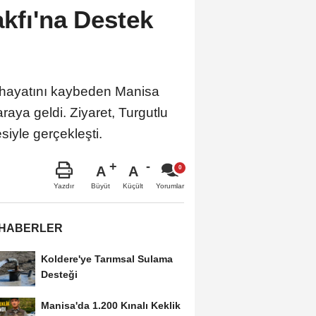
akfı'na Destek
u hayatını kaybeden Manisa
aya geldi. Ziyaret, Turgutlu
siyle gerçekleşti.
A
A
Büyüt
Küçült
Yazdır
Yorumlar
 HABERLER
Koldere'ye Tarımsal Sulama
Desteği
Manisa'da 1.200 Kınalı Keklik