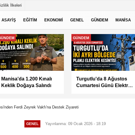
izlilik İlkeleri
ASAYİŞ
EĞİTİM
EKONOMİ
GENEL
GÜNDEM
MANİSA
MANİSA
MANİSA
BAŞKAN ŞİMŞEK
KÜÇÜK SANAYİ
SAHADAKİ
SİTESİ'NİN SORUNLARI
ÇALIŞMALARI YERİNDE
MASAYA YATIRILDI
İNCELEDİ
si'nden Ferdi Zeyrek Vakfı'na Destek Ziyareti
Yayınlanma: 09 Ocak 2026 - 18:19
GENEL