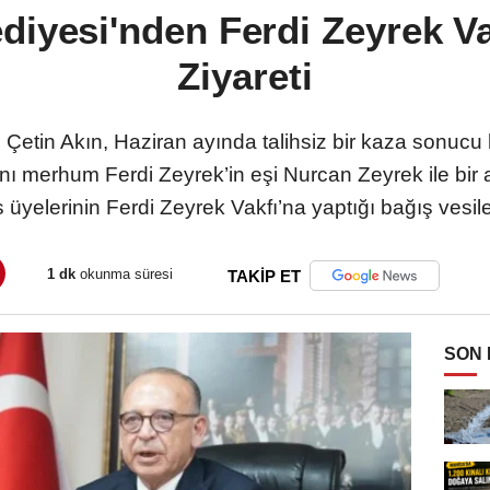
diyesi'nden Ferdi Zeyrek V
Ziyareti
 Çetin Akın, Haziran ayında talihsiz bir kaza sonuc
 merhum Ferdi Zeyrek’in eşi Nurcan Zeyrek ile bir ar
 üyelerinin Ferdi Zeyrek Vakfı’na yaptığı bağış vesile
1 dk
okunma süresi
TAKİP ET
SON