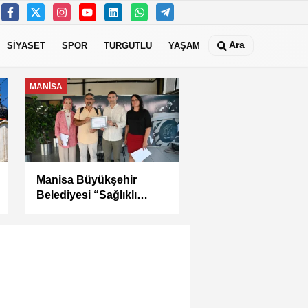
Ara
SİYASET
SPOR
TURGUTLU
YAŞAM
MANİSA
Kula Seyitali
Mahallesi’nde Sıcak
Asfalt Çalışması
Tamamlandı