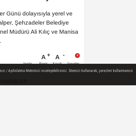
r Günü dolayısıyla yerel ve
zalper, Şehzadeler Belediye
l Müdürü Ali Kılıç ve Manisa
.
A
A
Büyüt
Küçült
Yazdır
Yorumlar
ızı / Aydınlatma Metnimizi inceleyebilirsiniz. Sitemizi kullanarak, çerezleri kullanmamızı
 HABERLER
Koldere'ye Tarımsal Sulama
Desteği
Manisa'da 1.200 Kınalı Keklik
Doğaya Salındı
Turgutlu'da 8 Ağustos