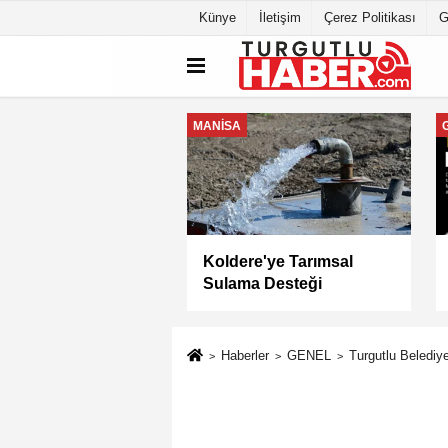
Künye
İletişim
Çerez Politikası
G
MANİSA
a Büyükşehir
Keli Mahallesi'nde Asfalt
yesi “Sağlıklı
Çalışması Tamamlandı
” Sertifikasını Aldı
Haberler
GENEL
Turgutlu Belediye