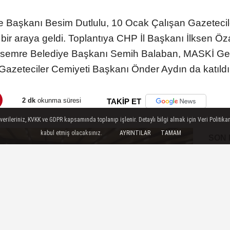
 Başkanı Besim Dutlulu, 10 Ocak Çalışan Gazetecile
le bir araya geldi. Toplantıya CHP İl Başkanı İlksen Ö
emre Belediye Başkanı Semih Balaban, MASKİ Gene
Gazeteciler Cemiyeti Başkanı Önder Aydın da katıldı
2 dk
okunma süresi
TAKİP ET
ileriniz, KVKK ve GDPR kapsamında toplanıp işlenir. Detaylı bilgi almak için Veri Politikam
kabul etmiş olacaksınız.
AYRINTILAR
TAMAM
SON