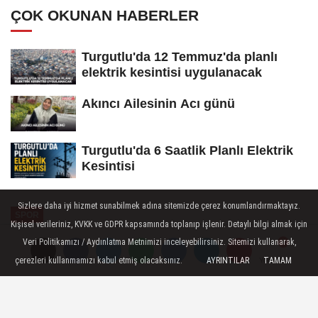
ÇOK OKUNAN HABERLER
Turgutlu'da 12 Temmuz'da planlı
elektrik kesintisi uygulanacak
Akıncı Ailesinin Acı günü
Turgutlu'da 6 Saatlik Planlı Elektrik
Kesintisi
Sizlere daha iyi hizmet sunabilmek adına sitemizde çerez konumlandırmaktayız.
SPOR
Kişisel verileriniz, KVKK ve GDPR kapsamında toplanıp işlenir. Detaylı bilgi almak için
Yayınlanma: 07 Mayıs 2026 - 09:02
Veri Politikamızı / Aydınlatma Metnimizi inceleyebilirsiniz. Sitemizi kullanarak,
çerezleri kullanmamızı kabul etmiş olacaksınız.
AYRINTILAR
TAMAM
Yorumlar
Yorumlar
Manisa'da Okul Sporları Bocce
Grup Müsabakaları başladı