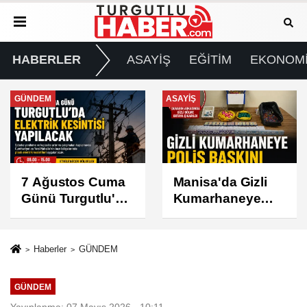
HABERLER
ASAYİŞ
EĞİTİM
EKONOM
ASAYİŞ
SPOR
Manisa'da Gizli
Turgutlu
Kumarhaneye
Belediyespor'un
Polis Baskını
Fikstürü Belli
Oldu
Haberler
GÜNDEM
GÜNDEM
Yayınlanma: 07 Mayıs 2026 - 10:11