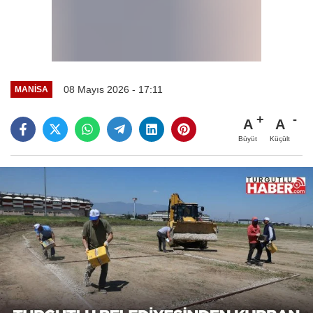
08 Mayıs 2026 - 17:11
MANİSA
A
A
Büyüt
Küçült