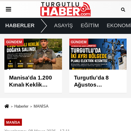
HABERLER
ASAYİŞ
EĞİTİM
EKONOM
GÜNDEM
GÜNDEM
Manisa'da 1.200
Turgutlu'da 8
Kınalı Keklik
Ağustos
Doğaya Salındı
Cumartesi Günü
Elektrik Kesintisi
Yapılacak
Haberler
MANİSA
MANİSA
Yayınlanma: 08 Mayıs 2026 - 17:11