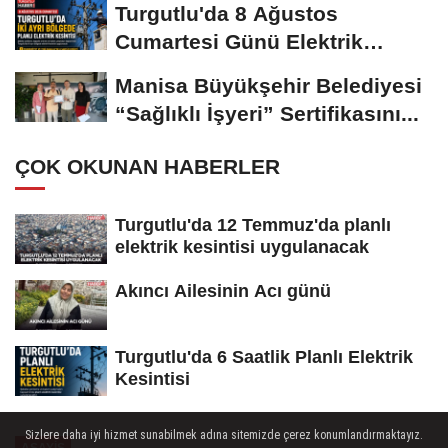
Turgutlu'da 8 Ağustos
Cumartesi Günü Elektrik
Kesintisi Yapılacak
Manisa Büyükşehir Belediyesi
“Sağlıklı İşyeri” Sertifikasını...
ÇOK OKUNAN HABERLER
Turgutlu'da 12 Temmuz'da planlı
elektrik kesintisi uygulanacak
Akıncı Ailesinin Acı günü
Turgutlu'da 6 Saatlik Planlı Elektrik
Kesintisi
Sizlere daha iyi hizmet sunabilmek adına sitemizde çerez konumlandırmaktayız.
ASAYİŞ