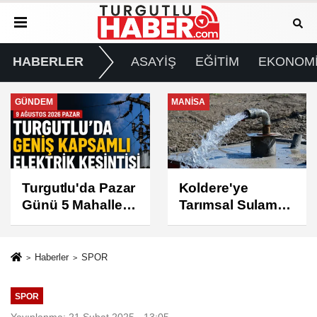
HABERLER
ASAYİŞ
EĞİTİM
EKONOM
MANİSA
GÜNDEM
Koldere'ye
Manisa'da 1.200
Tarımsal Sulama
Kınalı Keklik
Desteği
Doğaya Salındı
Haberler
SPOR
SPOR
Yayınlanma: 21 Şubat 2025 - 13:05