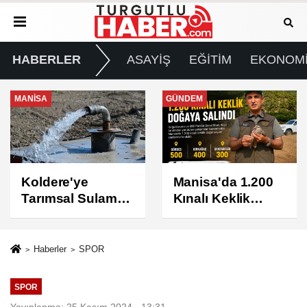
HABERLER
ASAYİŞ
EĞİTİM
EKONOM
GÜNDEM
GÜNDEM
Manisa'da 1.200
Turgutlu'da 8
Kınalı Keklik
Ağustos
Doğaya Salındı
Cumartesi Günü
Elektrik Kesintisi
Yapılacak
Haberler
SPOR
SPOR
Yayınlanma: 25 Kasım 2024 - 13:31