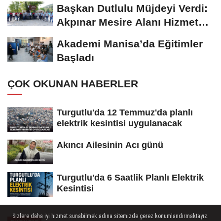
Başkan Dutlulu Müjdeyi Verdi:
Akpınar Mesire Alanı Hizmete
Açılıyor
Akademi Manisa’da Eğitimler
Başladı
ÇOK OKUNAN HABERLER
Turgutlu'da 12 Temmuz'da planlı
elektrik kesintisi uygulanacak
Akıncı Ailesinin Acı günü
Turgutlu'da 6 Saatlik Planlı Elektrik
Kesintisi
Sizlere daha iyi hizmet sunabilmek adına sitemizde çerez konumlandırmaktayız.