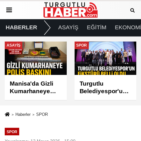
HABERLER
ASAYİŞ
EĞİTİM
EKONOM
SPOR
GÜNDEM
Turgutlu
Turgutlu'da İki
Belediyespor'un
Mahallede Planlı
Fikstürü Belli
Elektrik Kesintisi
Oldu
Haberler
SPOR
SPOR
Yayınlanma: 12 Mayıs 2026 - 15:00