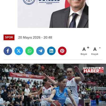
20 Mayıs 2026 - 20:48
SPOR
A
A
Büyüt
Küçült