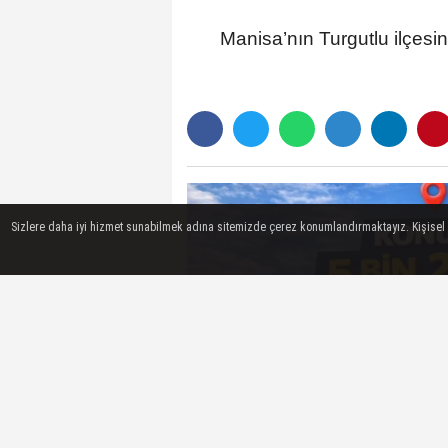
Manisa’nın Turgutlu ilçesi
Sizlere daha iyi hizmet sunabilmek adına sitemizde çerez konumlandırmaktayız. Kişisel ver