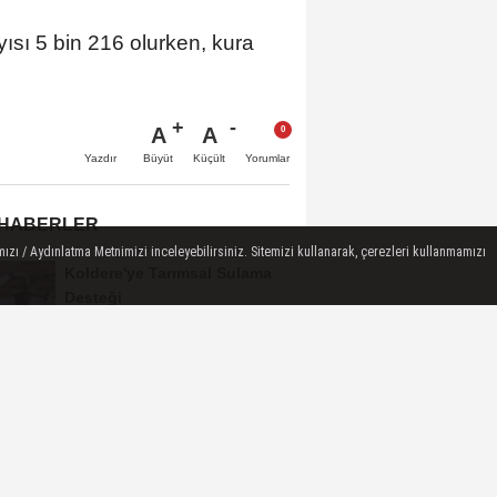
ısı 5 bin 216 olurken, kura
A
A
Büyüt
Küçült
Yazdır
Yorumlar
 HABERLER
ızı / Aydınlatma Metnimizi inceleyebilirsiniz. Sitemizi kullanarak, çerezleri kullanmamızı
Koldere'ye Tarımsal Sulama
Desteği
Manisa'da 1.200 Kınalı Keklik
Doğaya Salındı
Turgutlu'da 8 Ağustos
Cumartesi Günü Elektrik
Kesintisi Yapılacak
Manisa Büyükşehir