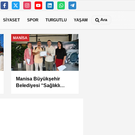
Ara
SİYASET
SPOR
TURGUTLU
YAŞAM
MANİSA
Kula Seyitali
Mahallesi’nde Sıcak
Asfalt Çalışması
Tamamlandı