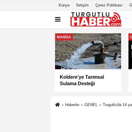
Künye
İletişim
Çerez Politikası
G
MANİSA
a Büyükşehir
Keli Mahallesi'nde Asfalt
yesi “Sağlıklı
Çalışması Tamamlandı
” Sertifikasını Aldı
Haberler
GENEL
Turgutlu'da 14 y