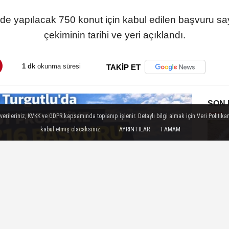
nde yapılacak 750 konut için kabul edilen başvuru say
çekiminin tarihi ve yeri açıklandı.
1 dk
okunma süresi
TAKİP ET
SON
ileriniz, KVKK ve GDPR kapsamında toplanıp işlenir. Detaylı bilgi almak için Veri Politikam
kabul etmiş olacaksınız.
AYRINTILAR
TAMAM