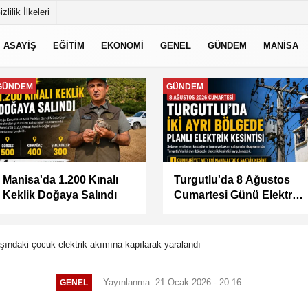
izlilik İlkeleri
ASAYİŞ
EĞİTİM
EKONOMİ
GENEL
GÜNDEM
MANİSA
MANİSA
MANİSA
BAŞKAN ŞİMŞEK
KÜÇÜK SANAYİ
SAHADAKİ
SİTESİ'NİN SORUNLARI
ÇALIŞMALARI YERİNDE
MASAYA YATIRILDI
İNCELEDİ
aşındaki çocuk elektrik akımına kapılarak yaralandı
Yayınlanma: 21 Ocak 2026 - 20:16
GENEL