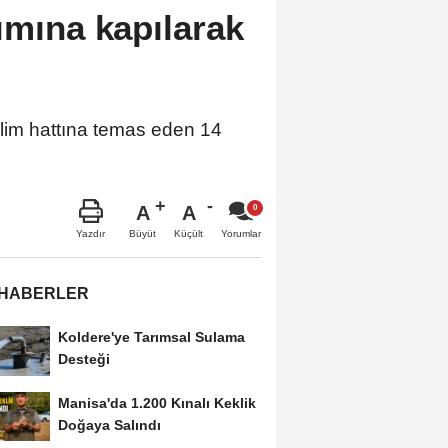
ımına kapılarak
rilim hattına temas eden 14
A
A
Büyüt
Küçült
Yazdır
Yorumlar
 HABERLER
Koldere'ye Tarımsal Sulama
Desteği
Manisa'da 1.200 Kınalı Keklik
Doğaya Salındı