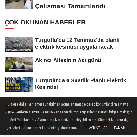
Çalışması Tamamlandı
ÇOK OKUNAN HABERLER
Turgutlu'da 12 Temmuz'da planlı
elektrik kesintisi uygulanacak
Akıncı Ailesinin Acı günü
Turgutlu'da 6 Saatlik Planlı Elektrik
Kesintisi
Sizlere daha iyi hizmet sunabilmek adına sitemizde çerez konumlandırmaktayız.
MANİSA
Kişisel verileriniz, KVKK ve GDPR kapsamında toplanıp işlenir. Detaylı bilgi almak için
Yayınlanma: 21 Şubat 2026 - 20:35
Veri Politikamızı / Aydınlatma Metnimizi inceleyebilirsiniz. Sitemizi kullanarak,
çerezleri kullanmamızı kabul etmiş olacaksınız.
AYRINTILAR
TAMAM
Yorumlar
Yorumlar
Başkan Dutlulu, Gölmarmara'da