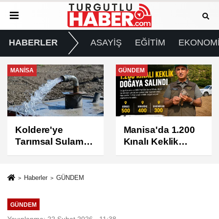
HABERLER
ASAYİŞ
EĞİTİM
EKONOM
GÜNDEM
GÜNDEM
Manisa'da 1.200
Turgutlu'da 8
Kınalı Keklik
Ağustos
Doğaya Salındı
Cumartesi Günü
Elektrik Kesintisi
Yapılacak
Haberler
GÜNDEM
GÜNDEM
Yayınlanma: 22 Şubat 2026 - 11:38