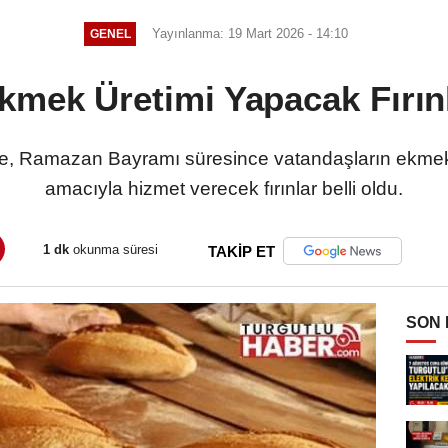
Yayınlanma: 19 Mart 2026 - 14:10
GENEL
mek Üretimi Yapacak Fırınl
de, Ramazan Bayramı süresince vatandaşların ekmek 
amacıyla hizmet verecek fırınlar belli oldu.
1 dk
okunma süresi
TAKİP ET
SON