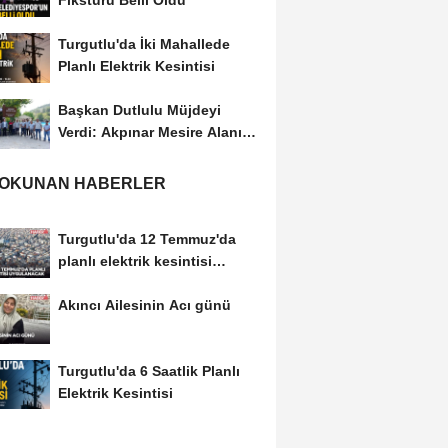
Fikstürü Belli Oldu
Turgutlu'da İki Mahallede
Planlı Elektrik Kesintisi
Başkan Dutlulu Müjdeyi
Verdi: Akpınar Mesire Alanı
Hizmete Açılıyor
 OKUNAN HABERLER
Turgutlu'da 12 Temmuz'da
planlı elektrik kesintisi
uygulanacak
Akıncı Ailesinin Acı günü
Turgutlu'da 6 Saatlik Planlı
Elektrik Kesintisi