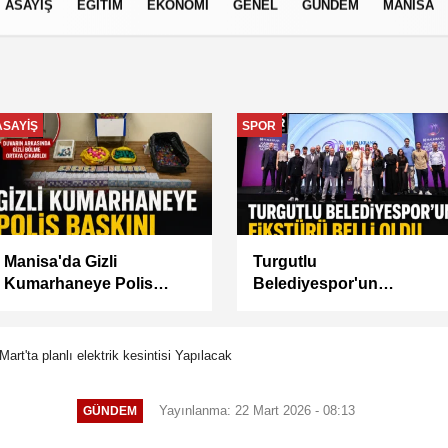
ASAYİŞ
EĞİTİM
EKONOMİ
GENEL
GÜNDEM
MANİSA
izlilik İlkeleri
GÜNDEM
MANİSA
Akademi Manisa’da
BAŞKAN
Eğitimler Başladı
BALABAN’DAN YEŞİL
ALANLARDA İŞGALİYE
DENETİMİ
Mart'ta planlı elektrik kesintisi Yapılacak
Yayınlanma: 22 Mart 2026 - 08:13
GÜNDEM