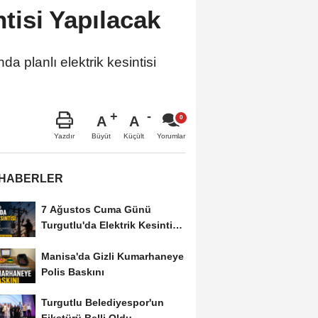
ntisi Yapılacak
 planlı elektrik kesintisi
A
A
Büyüt
Küçült
Yazdır
Yorumlar
 HABERLER
7 Ağustos Cuma Günü
Turgutlu'da Elektrik Kesintisi
Yapılacak
Manisa'da Gizli Kumarhaneye
Polis Baskını
Turgutlu Belediyespor'un