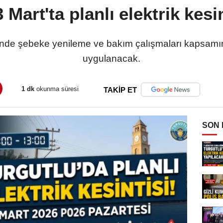
 Mart'ta planlı elektrik kesi
inde şebeke yenileme ve bakım çalışmaları kapsamında
uygulanacak.
1 dk
okunma süresi
TAKİP ET
SON