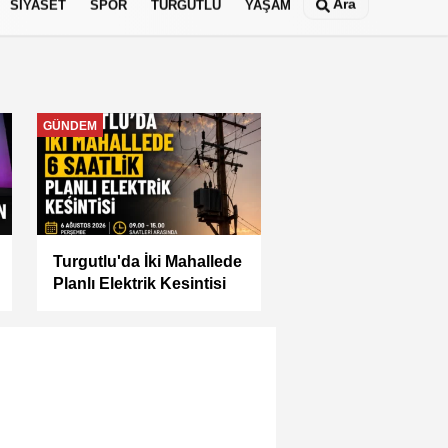
Ara
SİYASET
SPOR
TURGUTLU
YAŞAM
MANİSA
Manisa Büyükşehir İle
“Mahallemde Şenlik Var”