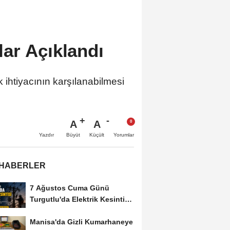
ar Açıklandı
ihtiyacının karşılanabilmesi
A
A
Büyüt
Küçült
Yazdır
Yorumlar
 HABERLER
7 Ağustos Cuma Günü
Turgutlu'da Elektrik Kesintisi
Yapılacak
Manisa'da Gizli Kumarhaneye