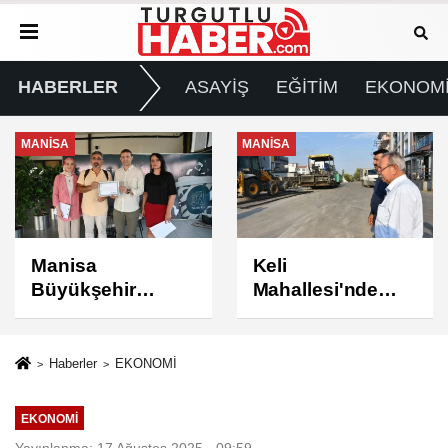
HABERLER
ASAYİŞ
EĞİTİM
EKONOM
MANİSA
MANİSA
Keli
BAŞKAN ŞİMŞEK
Mahallesi'nde
SAHADAKİ
Asfalt Çalışması
ÇALIŞMALARI
Tamamlandı
YERİNDE
İNCELEDİ
Haberler
EKONOMİ
EKONOMİ
Yayınlanma: 17 Ağustos 2025 - 09:59