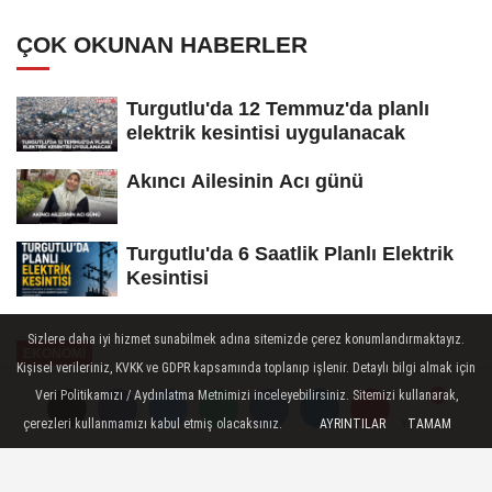
Tamamlandı
ÇOK OKUNAN HABERLER
Turgutlu'da 12 Temmuz'da planlı
elektrik kesintisi uygulanacak
Akıncı Ailesinin Acı günü
Turgutlu'da 6 Saatlik Planlı Elektrik
Kesintisi
Sizlere daha iyi hizmet sunabilmek adına sitemizde çerez konumlandırmaktayız.
EKONOMİ
Kişisel verileriniz, KVKK ve GDPR kapsamında toplanıp işlenir. Detaylı bilgi almak için
Yayınlanma: 17 Ağustos 2025 - 08:46
Veri Politikamızı / Aydınlatma Metnimizi inceleyebilirsiniz. Sitemizi kullanarak,
çerezleri kullanmamızı kabul etmiş olacaksınız.
AYRINTILAR
TAMAM
Yorumlar
Yorumlar
Gelenbe için Dünya Bankası
Destekli Proje İhaleye Çıkıyor