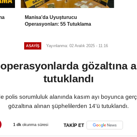
ma
Manisa'da Uyuşturucu
Operasyonları: 55 Tutuklama
Yayınlanma: 02 Aralık 2025 - 11:16
ASAYİŞ
 operasyonlarda gözaltına al
tutuklandı
nde polis sorumluluk alanında kasım ayı boyunca gerç
gözaltına alınan şüphelilerden 14'ü tutuklandı.
1 dk
okunma süresi
TAKİP ET