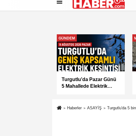
Künye
İletişim
Çerez Politikası
G
MANİSA
tlu'da 8 Ağustos
Manisa Büyükşehir
tesi Günü Elektrik
Belediyesi “Sağlıklı
isi Yapılacak
İşyeri” Sertifikasını Aldı
Haberler
ASAYİŞ
Turgutlu'da 5 bin