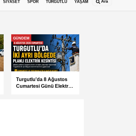
Ara
SİYASET
SPOR
TURGUTLU
YAŞAM
MANİSA
KÜÇÜK SANAYİ
SİTESİ'NİN SORUNLARI
MASAYA YATIRILDI