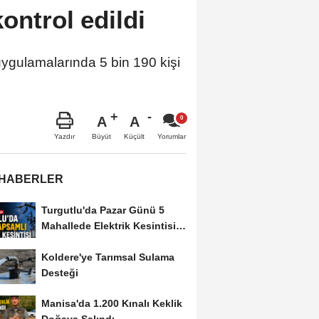
kontrol edildi
uygulamalarında 5 bin 190 kişi
A
A
Büyüt
Küçült
Yazdır
Yorumlar
 HABERLER
Turgutlu'da Pazar Günü 5
Mahallede Elektrik Kesintisi
Yapılacak
Koldere'ye Tarımsal Sulama
Desteği
Manisa'da 1.200 Kınalı Keklik