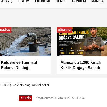
ASAYİŞ
EĞİTİM
EKONOMİ
GENEL
GÜNDEM
MANİSA
izlilik İlkeleri
MANİSA
MANİSA
Keli Mahallesi'nde Asfalt
BAŞKAN ŞİMŞEK
Çalışması Tamamlandı
SAHADAKİ
ÇALIŞMALARI YERİNDE
İNCELEDİ
 190 kişi ve 2 bin araç kontrol edildi
Yayınlanma: 02 Aralık 2025 - 12:34
ASAYİŞ