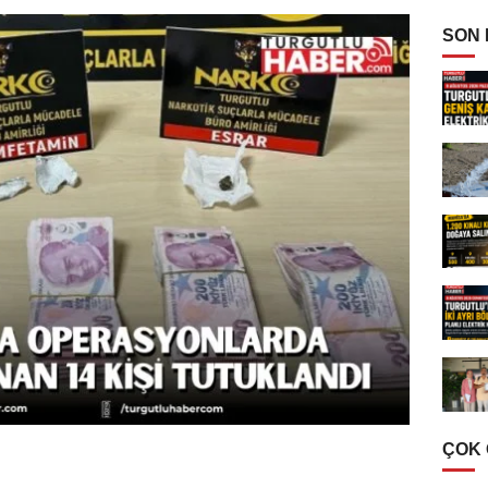
SON
ÇOK