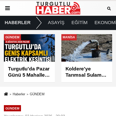
HABERLER
ASAYİŞ
EĞİTİM
EKONOM
MANİSA
GÜNDEM
Koldere'ye
Manisa'da 1.200
Tarımsal Sulama
Kınalı Keklik
Desteği
Doğaya Salındı
Haberler
GÜNDEM
GÜNDEM
Yayınlanma: 02 Haziran 2026 - 20:03