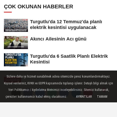
ÇOK OKUNAN HABERLER
Turgutlu'da 12 Temmuz'da planlı
elektrik kesintisi uygulanacak
Akıncı Ailesinin Acı günü
Turgutlu'da 6 Saatlik Planlı Elektrik
Kesintisi
Sizlere daha iyi hizmet sunabilmek adına sitemizde çerez konumlandırmaktayız.
GÜNDEM
Kişisel verileriniz, KVKK ve GDPR kapsamında toplanıp işlenir. Detaylı bilgi almak için
Yayınlanma: 02 Haziran 2026 - 15:10
Veri Politikamızı / Aydınlatma Metnimizi inceleyebilirsiniz. Sitemizi kullanarak,
çerezleri kullanmamızı kabul etmiş olacaksınız.
AYRINTILAR
TAMAM
Yorumlar
Yorumlar
TUTSO Mayıs Ayı Olağan Meclis
Toplantısı Gerçekleştirildi