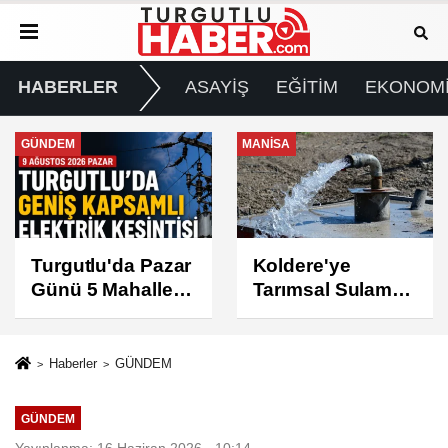
HABERLER
ASAYİŞ
EĞİTİM
EKONOM
MANİSA
GÜNDEM
Koldere'ye
Manisa'da 1.200
Tarımsal Sulama
Kınalı Keklik
Desteği
Doğaya Salındı
Haberler
GÜNDEM
GÜNDEM
Yayınlanma: 16 Haziran 2026 - 10:14