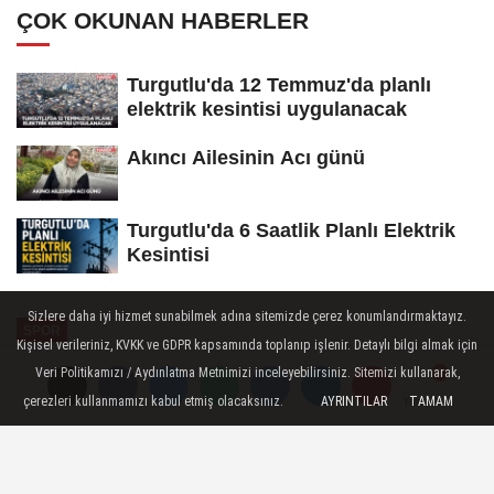
ÇOK OKUNAN HABERLER
Turgutlu'da 12 Temmuz'da planlı
elektrik kesintisi uygulanacak
Akıncı Ailesinin Acı günü
Turgutlu'da 6 Saatlik Planlı Elektrik
Kesintisi
Sizlere daha iyi hizmet sunabilmek adına sitemizde çerez konumlandırmaktayız.
SPOR
Kişisel verileriniz, KVKK ve GDPR kapsamında toplanıp işlenir. Detaylı bilgi almak için
Yayınlanma: 16 Haziran 2026 - 09:13
Veri Politikamızı / Aydınlatma Metnimizi inceleyebilirsiniz. Sitemizi kullanarak,
çerezleri kullanmamızı kabul etmiş olacaksınız.
AYRINTILAR
TAMAM
Yorumlar
Yorumlar
Yunusemre Belediyespor Rengin
Nuhoğlu ile Devam Dedi