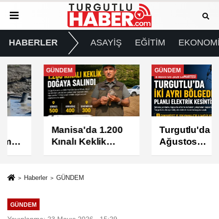
HABERLER
ASAYİŞ
EĞİTİM
EKONOM
GÜNDEM
GÜNDEM
Manisa'da 1.200
Turgutlu'da 8
Kınalı Keklik
Ağustos
Doğaya Salındı
Cumartesi Günü
Elektrik Kesintisi
Yapılacak
Haberler
GÜNDEM
GÜNDEM
Yayınlanma: 23 Mayıs 2026 - 15:29