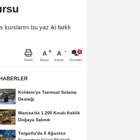
ursu
kurslarını bu yaz iki farklı
A
A
Büyüt
Küçült
Yazdır
Yorumlar
 HABERLER
Koldere'ye Tarımsal Sulama
Desteği
Manisa'da 1.200 Kınalı Keklik
Doğaya Salındı
Turgutlu'da 8 Ağustos