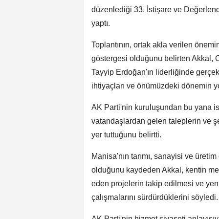
düzenlediği 33. İstişare ve Değerlend
yaptı.
Toplantının, ortak akla verilen önemin
göstergesi olduğunu belirten Akkal
Tayyip Erdoğan'ın liderliğinde gerçek
ihtiyaçları ve önümüzdeki dönemin yol 
AK Parti'nin kuruluşundan bu yana is
vatandaşlardan gelen taleplerin ve şe
yer tuttuğunu belirtti.
Manisa'nın tarımı, sanayisi ve üretim
olduğunu kaydeden Akkal, kentin mer
eden projelerin takip edilmesi ve yeni 
çalışmalarını sürdürdüklerini söyledi.
AK Parti'nin hizmet siyaseti anlayışıy