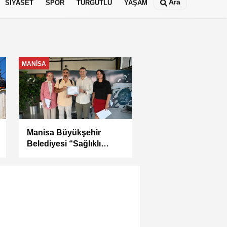
Ara
SİYASET
SPOR
TURGUTLU
YAŞAM
MANİSA
Kula Seyitali
Mahallesi’nde Sıcak
Asfalt Çalışması
Tamamlandı