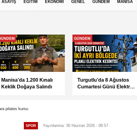
ASAYİŞ
EĞİTİM
EKONOMİ
GENEL
GÜNDEM
MANİSA
izlilik İlkeleri
MANİSA
MANİSA
BAŞKAN ŞİMŞEK
KÜÇÜK SANAYİ
SAHADAKİ
SİTESİ'NİN SORUNLARI
ÇALIŞMALARI YERİNDE
MASAYA YATIRILDI
İNCELEDİ
ara pilates kursu
Yayınlanma: 30 Haziran 2026 - 08:57
SPOR