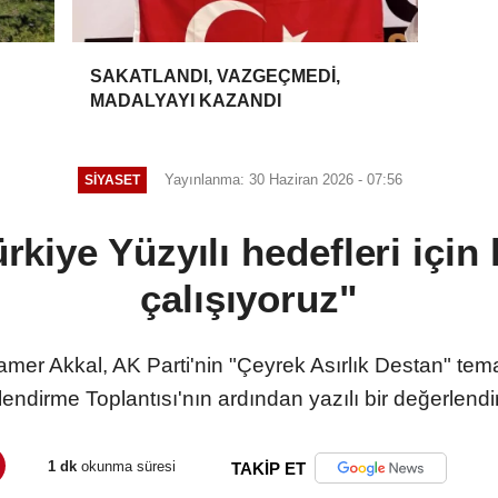
SAKATLANDI, VAZGEÇMEDİ,
MADALYAYI KAZANDI
Yayınlanma: 30 Haziran 2026 - 07:56
SİYASET
rkiye Yüzyılı hedefleri için k
çalışıyoruz"
Tamer Akkal, AK Parti'nin "Çeyrek Asırlık Destan" tema
endirme Toplantısı'nın ardından yazılı bir değerlendi
1 dk
okunma süresi
TAKİP ET