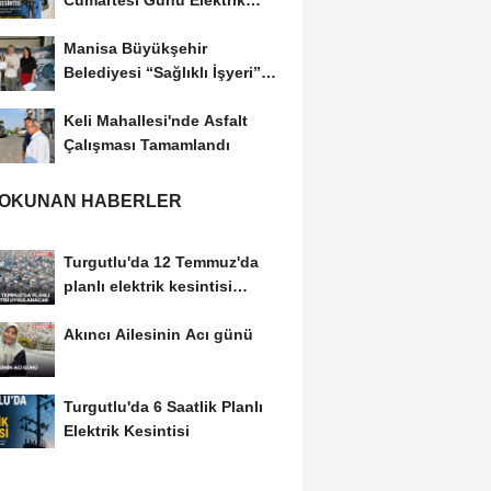
Cumartesi Günü Elektrik
Kesintisi Yapılacak
Manisa Büyükşehir
Belediyesi “Sağlıklı İşyeri”
Sertifikasını...
Keli Mahallesi'nde Asfalt
Çalışması Tamamlandı
 OKUNAN HABERLER
Turgutlu'da 12 Temmuz'da
planlı elektrik kesintisi
uygulanacak
Akıncı Ailesinin Acı günü
Turgutlu'da 6 Saatlik Planlı
Elektrik Kesintisi