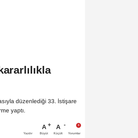
ararlılıkla
sıyla düzenlediği 33. İstişare
rme yaptı.
A
A
Büyüt
Küçült
Yazdır
Yorumlar