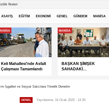
izlilik İlkeleri
ASAYİŞ
EĞİTİM
EKONOMİ
GENEL
GÜNDEM
MANİSA
EKONOMİ
MANİSA
Kuru meyve sektörü 2
Kaymakam Yazar'dan
milyar dolar ihracat
Başkan Şimşek'e Ziyaret
hedefi için Ankara’dan
destek istedi
rım İşgalleri ve Seyyar Satıcılara Yönelik Denetim
Yayınlanma: 16 Ocak 2025 - 14:30
GENEL