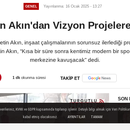
Yayınlanma: 16 Ocak 2025 - 13:27
GENEL
n Akın'dan Vizyon Projelere
in Akın, inşaat çalışmalarının sorunsuz ilerlediği p
 Akın, “Kısa bir süre sonra kentimiz modern bir spor
merkezine kavuşacak” dedi.
1 dk
okunma süresi
TAKİP ET
SON
ileriniz, KVKK ve GDPR kapsamında toplanıp işlenir. Detaylı bilgi almak için Veri Politikam
kabul etmiş olacaksınız.
AYRINTILAR
TAMAM