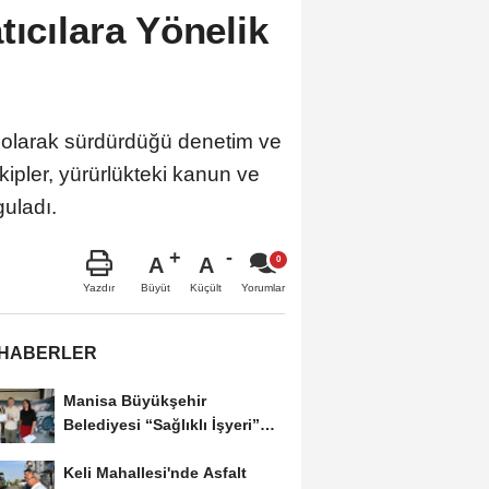
tıcılara Yönelik
k olarak sürdürdüğü denetim ve
ipler, yürürlükteki kanun ve
guladı.
A
A
Büyüt
Küçült
Yazdır
Yorumlar
 HABERLER
Manisa Büyükşehir
Belediyesi “Sağlıklı İşyeri”
Sertifikasını...
Keli Mahallesi'nde Asfalt