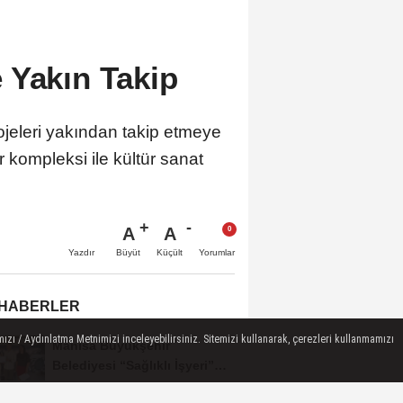
 Yakın Takip
rojeleri yakından takip etmeye
 kompleksi ile kültür sanat
A
A
Büyüt
Küçült
Yazdır
Yorumlar
 HABERLER
ızı / Aydınlatma Metnimizi inceleyebilirsiniz. Sitemizi kullanarak, çerezleri kullanmamızı
Manisa Büyükşehir
Belediyesi “Sağlıklı İşyeri”
Sertifikasını...