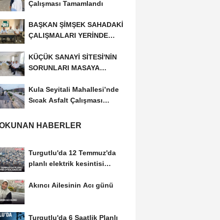
Çalışması Tamamlandı
BAŞKAN ŞİMŞEK SAHADAKİ
ÇALIŞMALARI YERİNDE
İNCELEDİ
KÜÇÜK SANAYİ SİTESİ'NİN
SORUNLARI MASAYA
YATIRILDI
Kula Seyitali Mahallesi’nde
Sıcak Asfalt Çalışması
Tamamlandı
 OKUNAN HABERLER
Turgutlu'da 12 Temmuz'da
planlı elektrik kesintisi
uygulanacak
Akıncı Ailesinin Acı günü
Turgutlu'da 6 Saatlik Planlı