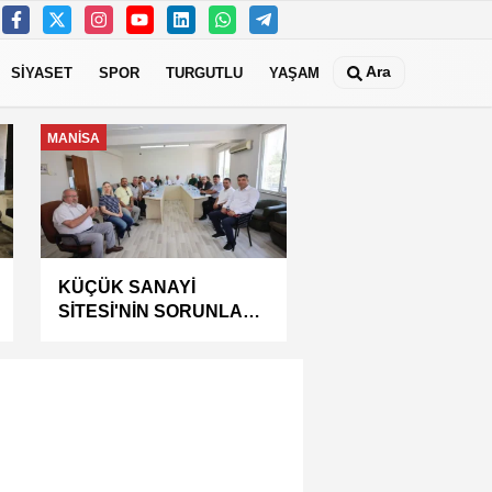
Ara
SİYASET
SPOR
TURGUTLU
YAŞAM
GÜNDEM
7 Ağustos Cuma Günü
Turgutlu'da Elektrik
Kesintisi Yapılacak