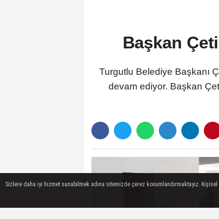
Başkan Çeti
Turgutlu Belediye Başkanı Çet
devam ediyor. Başkan Çetin
Sizlere daha iyi hizmet sunabilmek adına sitemizde çerez konumlandırmaktayız. Kişisel ver