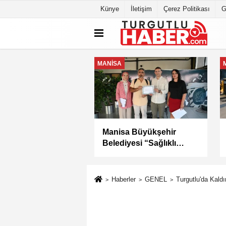
Künye
İletişim
Çerez Politikası
G
MANİSA
K SANAYİ
Kula Seyitali
Sİ'NİN SORUNLARI
Mahallesi’nde Sıcak
YA YATIRILDI
Asfalt Çalışması
Tamamlandı
Haberler
GENEL
Turgutlu'da Kaldı