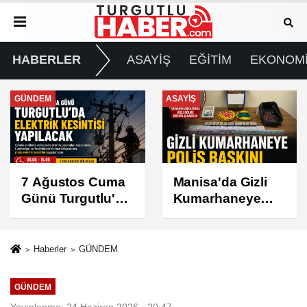
HABERLER
ASAYİŞ
EĞİTİM
EKONOM
ASAYİŞ
SPOR
Manisa'da Gizli
Turgutlu
Kumarhaneye
Belediyespor'un
Polis Baskını
Fikstürü Belli
Oldu
Haberler
GÜNDEM
GÜNDEM
Yayınlanma: 24 Haziran 2026 - 20:47