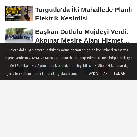
Turgutlu'da İki Mahallede Planlı
Elektrik Kesintisi
Başkan Dutlulu Müjdeyi Verdi:
Akpınar Mesire Alanı Hizmete
Açılıyor
Sizlere daha iyi hizmet sunabilmek adına sitemizde çerez konumlandırmaktayız.
ÇOK OKUNAN HABERLER
Kişisel verileriniz, KVKK ve GDPR kapsamında toplanıp işlenir. Detaylı bilgi almak için
Veri Politikamızı / Aydınlatma Metnimizi inceleyebilirsiniz. Sitemizi kullanarak,
Turgutlu'da 12 Temmuz'da planlı
çerezleri kullanmamızı kabul etmiş olacaksınız.
AYRINTILAR
TAMAM
Yorumlar
Yorumlar
elektrik kesintisi uygulanacak
Akıncı Ailesinin Acı günü
Turgutlu'da 6 Saatlik Planlı Elektrik
Kesintisi