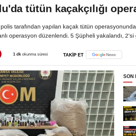
lu'da tütün kaçakçılığı ope
 polis tarafından yapılan kaçak tütün operasyonunda
lı operasyon düzenlendi. 5 Şüpheli yakalandı, 2'si g
1 dk
okunma süresi
TAKİP ET
SON