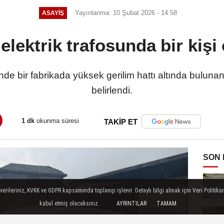
Yayınlanma: 10 Şubat 2026 - 14:58
ASAYİŞ
elektrik trafosunda bir kiş
nde bir fabrikada yüksek gerilim hattı altında bulunan 
belirlendi.
1 dk
okunma süresi
TAKİP ET
SON
ileriniz, KVKK ve GDPR kapsamında toplanıp işlenir. Detaylı bilgi almak için Veri Politikam
kabul etmiş olacaksınız.
AYRINTILAR
TAMAM