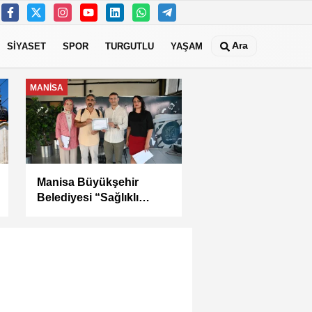
Ara
SİYASET
SPOR
TURGUTLU
YAŞAM
MANİSA
Kula Seyitali
Mahallesi’nde Sıcak
Asfalt Çalışması
Tamamlandı