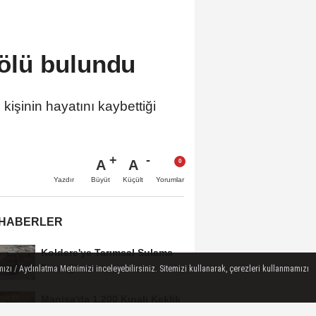
i ölü bulundu
kişinin hayatını kaybettiği
A
A
Büyüt
Küçült
Yazdır
Yorumlar
 HABERLER
Koldere'ye Tarımsal Sulama
Desteği
ızı / Aydınlatma Metnimizi inceleyebilirsiniz. Sitemizi kullanarak, çerezleri kullanmamızı
Manisa'da 1.200 Kınalı Keklik
Doğaya Salındı