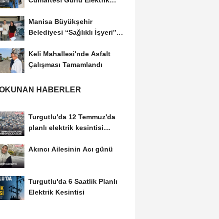
Cumartesi Günü Elektrik
Kesintisi Yapılacak
Manisa Büyükşehir
Belediyesi “Sağlıklı İşyeri”
Sertifikasını...
Keli Mahallesi'nde Asfalt
Çalışması Tamamlandı
 OKUNAN HABERLER
Turgutlu'da 12 Temmuz'da
planlı elektrik kesintisi
uygulanacak
Akıncı Ailesinin Acı günü
Turgutlu'da 6 Saatlik Planlı
Elektrik Kesintisi