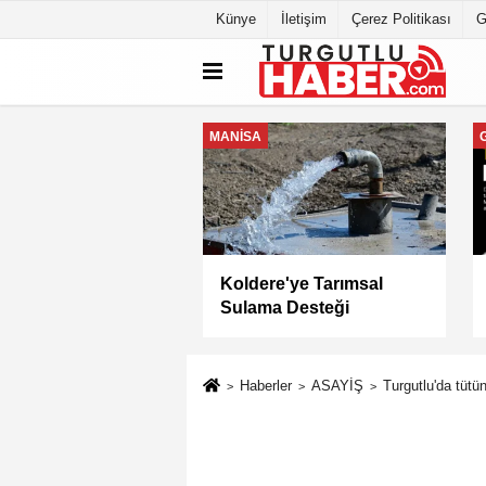
Künye
İletişim
Çerez Politikası
G
MANİSA
a Büyükşehir
Keli Mahallesi'nde Asfalt
yesi “Sağlıklı
Çalışması Tamamlandı
” Sertifikasını Aldı
Haberler
ASAYİŞ
Turgutlu'da tütü