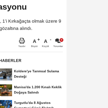
rasyonu
, 1'i Kırkağaçta olmak üzere 9
özaltına alındı.
A
A
Büyüt
Küçült
Yazdır
Yorumlar
 HABERLER
Koldere'ye Tarımsal Sulama
Desteği
Manisa'da 1.200 Kınalı Keklik
Doğaya Salındı
Turgutlu'da 8 Ağustos