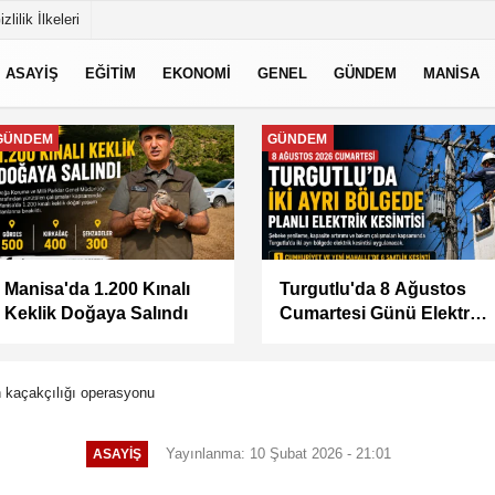
izlilik İlkeleri
ASAYİŞ
EĞİTİM
EKONOMİ
GENEL
GÜNDEM
MANİSA
MANİSA
MANİSA
BAŞKAN ŞİMŞEK
KÜÇÜK SANAYİ
SAHADAKİ
SİTESİ'NİN SORUNLARI
ÇALIŞMALARI YERİNDE
MASAYA YATIRILDI
İNCELEDİ
n kaçakçılığı operasyonu
Yayınlanma: 10 Şubat 2026 - 21:01
ASAYİŞ