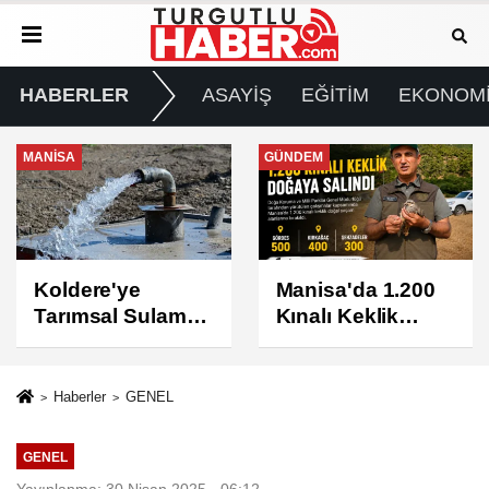
HABERLER
ASAYİŞ
EĞİTİM
EKONOM
GÜNDEM
GÜNDEM
Manisa'da 1.200
Turgutlu'da 8
Kınalı Keklik
Ağustos
Doğaya Salındı
Cumartesi Günü
Elektrik Kesintisi
Yapılacak
Haberler
GENEL
GENEL
Yayınlanma: 30 Nisan 2025 - 06:12