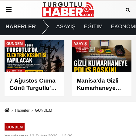
HABERLER
ASAYİŞ
EĞİTİM
EKONOM
ASAYİŞ
SPOR
Manisa'da Gizli
Turgutlu
Kumarhaneye
Belediyespor'un
Polis Baskını
Fikstürü Belli
Oldu
Haberler
GÜNDEM
GÜNDEM
Yayınlanma: 12 Şubat 2026 - 12:38