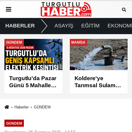
HABERLER
ASAYİŞ
EĞİTİM
EKONOM
MANİSA
GÜNDEM
Koldere'ye
Manisa'da 1.200
Tarımsal Sulama
Kınalı Keklik
Desteği
Doğaya Salındı
Haberler
GÜNDEM
GÜNDEM
Yayınlanma: 05 Temmuz 2025 - 14:53