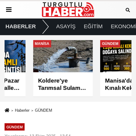
HABERLER
ASAYİŞ
EĞİTİM
EKONOM
MANİSA
GÜNDEM
Koldere'ye
Manisa'da 1.200
Tarımsal Sulama
Kınalı Keklik
Desteği
Doğaya Salındı
Haberler
GÜNDEM
GÜNDEM
Yayınlanma: 13 Ekim 2025 - 13:54