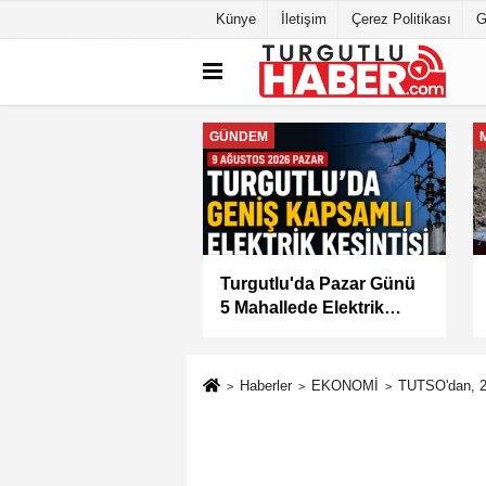
Künye
İletişim
Çerez Politikası
G
İSA
GÜNDEM
oldere'ye Tarımsal
Manisa'da 1.200 Kınalı
ulama Desteği
Keklik Doğaya Salındı
Haberler
EKONOMİ
TUTSO'dan, 20