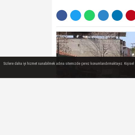
Sizlere daha iyi hizmet sunabilmek adına sitemizde çerez konumlandırmaktayız. Kişisel ver