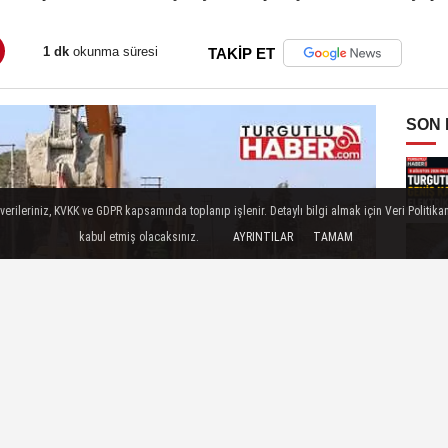
1 dk
okunma süresi
TAKİP ET
SON
ileriniz, KVKK ve GDPR kapsamında toplanıp işlenir. Detaylı bilgi almak için Veri Politikam
kabul etmiş olacaksınız.
AYRINTILAR
TAMAM