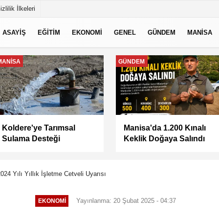
izlilik İlkeleri
ASAYİŞ
EĞİTİM
EKONOMİ
GENEL
GÜNDEM
MANİSA
GÜNDEM
MANİSA
Turgutlu'da 8 Ağustos
Manisa Büyükşehir
Cumartesi Günü Elektrik
Belediyesi “Sağlıklı
Kesintisi Yapılacak
İşyeri” Sertifikasını Al
24 Yılı Yıllık İşletme Cetveli Uyarısı
Yayınlanma: 20 Şubat 2025 - 04:37
EKONOMİ