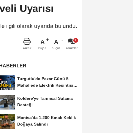
veli Uyarısı
e ilgili olarak uyarıda bulundu.
A
A
Büyüt
Küçült
Yazdır
Yorumlar
 HABERLER
Turgutlu'da Pazar Günü 5
Mahallede Elektrik Kesintisi
Yapılacak
Koldere'ye Tarımsal Sulama
Desteği
Manisa'da 1.200 Kınalı Keklik
Doğaya Salındı