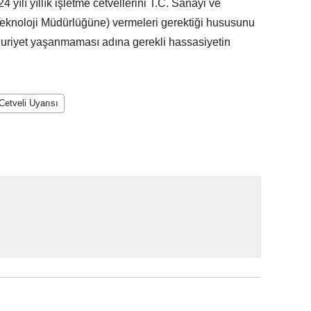
4 yılı yıllık işletme cetvellerini T.C. Sanayi ve
 Teknoloji Müdürlüğüne) vermeleri gerektiği hususunu
ğduriyet yaşanmaması adına gerekli hassasiyetin
 Cetveli Uyarısı