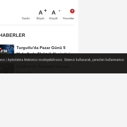
A
A
Büyüt
Küçült
Yazdır
Yorumlar
 HABERLER
Turgutlu'da Pazar Günü 5
Mahallede Elektrik Kesintisi
Yapılacak
ızı / Aydınlatma Metnimizi inceleyebilirsiniz. Sitemizi kullanarak, çerezleri kullanmamızı
Koldere'ye Tarımsal Sulama
Desteği
Manisa'da 1.200 Kınalı Keklik
Doğaya Salındı
Turgutlu'da 8 Ağustos
Cumartesi Günü Elektrik
Kesintisi Yapılacak
Manisa Büyükşehir