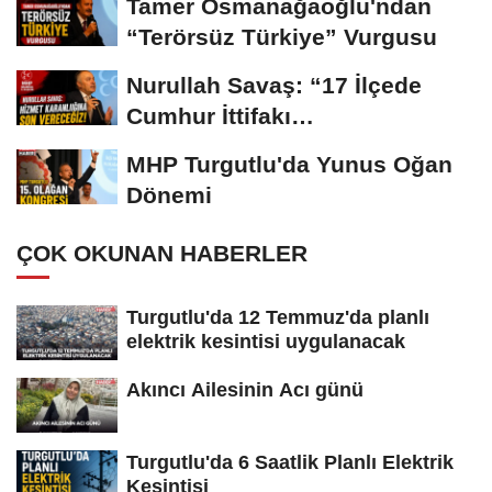
Tamer Osmanağaoğlu'ndan
“Terörsüz Türkiye” Vurgusu
Nurullah Savaş: “17 İlçede
Cumhur İttifakı
Belediyeciliğiyle Buluşacağız”
MHP Turgutlu'da Yunus Oğan
Dönemi
ÇOK OKUNAN HABERLER
Turgutlu'da 12 Temmuz'da planlı
elektrik kesintisi uygulanacak
Akıncı Ailesinin Acı günü
Turgutlu'da 6 Saatlik Planlı Elektrik
Kesintisi