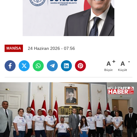
24 Haziran 2026 - 07:56
MANİSA
A
A
Büyüt
Küçült