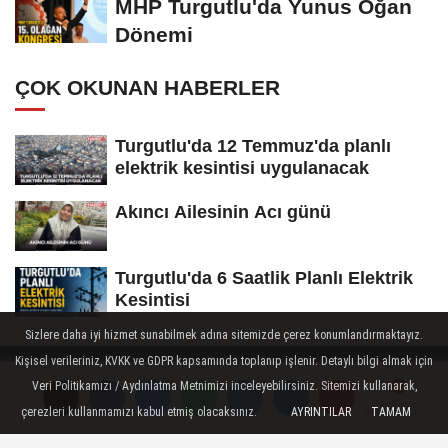
MHP Turgutlu'da Yunus Oğan
Dönemi
ÇOK OKUNAN HABERLER
Turgutlu'da 12 Temmuz'da planlı
elektrik kesintisi uygulanacak
Akıncı Ailesinin Acı günü
Turgutlu'da 6 Saatlik Planlı Elektrik
Kesintisi
Sizlere daha iyi hizmet sunabilmek adına sitemizde çerez konumlandırmaktayız.
Kişisel verileriniz, KVKK ve GDPR kapsamında toplanıp işlenir. Detaylı bilgi almak için
Veri Politikamızı / Aydınlatma Metnimizi inceleyebilirsiniz. Sitemizi kullanarak,
çerezleri kullanmamızı kabul etmiş olacaksınız.
AYRINTILAR
TAMAM
Yorumlar
Yorumlar
Künye
İletişim
Çerez Politikası
Gizlilik İlkeleri