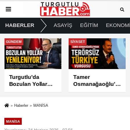
HABERLER
ASAYİŞ
EĞİTİM
EKONOM
GÜNDEM
SİYASET
Turgutlu’da
Tamer
Bozulan Yollar
Osmanağaoğlu'n
İçin
dan “Terörsüz
Büyükşehir’den
Türkiye” Vurgusu
Destek
Haberler
MANİSA
MANİSA
Yayınlanma: 24 Haziran 2026 - 07:56