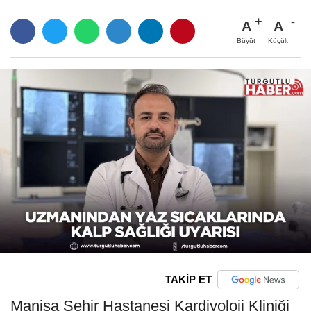
A
A
Büyüt
Küçült
TAKİP ET
Manisa Şehir Hastanesi Kardiyoloji Kliniği