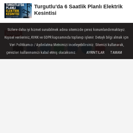
Turgutlu'da 6 Saatlik Planlı Elektrik
Kesintisi
Sizlere daha iyi hizmet sunabilmek adına sitemizde çerez konumlandırmaktayız.
MANİSA
Kişisel verileriniz, KVKK ve GDPR kapsamında toplanıp işlenir. Detaylı bilgi almak için
Yayınlanma: 15 Şubat 2026 - 15:21
Veri Politikamızı / Aydınlatma Metnimizi inceleyebilirsiniz. Sitemizi kullanarak,
çerezleri kullanmamızı kabul etmiş olacaksınız.
AYRINTILAR
TAMAM
Yorumlar
Yorumlar
Otizmli öğrenciler robotik
kodlama eğitimiyle kendi
robotlarını tasarladı
Manisa Kent Konseyi, Lavender Robotics
ve Manisa Otizm Derneği iş birliğiyle
düzenlenen STEM etkinliğinde, otizmli
öğrenciler kendi robotlarını kodladı.