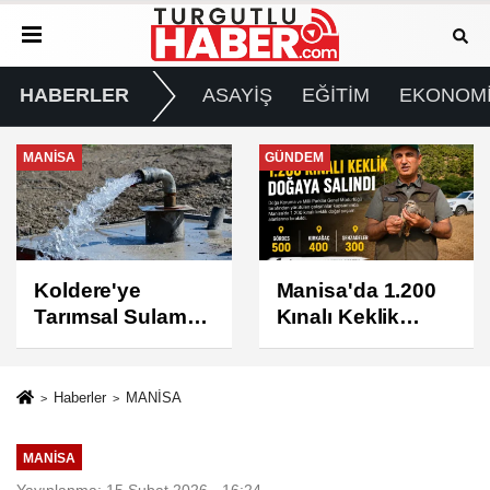
HABERLER
ASAYİŞ
EĞİTİM
EKONOM
GÜNDEM
GÜNDEM
Manisa'da 1.200
Turgutlu'da 8
Kınalı Keklik
Ağustos
Doğaya Salındı
Cumartesi Günü
Elektrik Kesintisi
Yapılacak
Haberler
MANİSA
MANİSA
Yayınlanma: 15 Şubat 2026 - 16:24