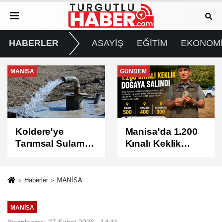
HABERLER
ASAYİŞ
EĞİTİM
EKONOM
GÜNDEM
GÜNDEM
Manisa'da 1.200
Turgutlu'da 8
Kınalı Keklik
Ağustos
Doğaya Salındı
Cumartesi Günü
Elektrik Kesintisi
Yapılacak
Haberler
MANİSA
MANİSA
Yayınlanma: 27 Şubat 2026 - 14:11