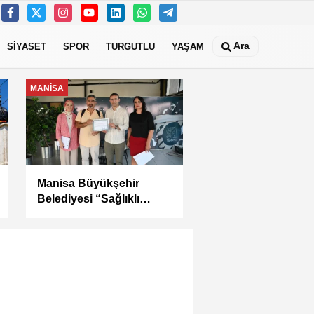
Ara
SİYASET
SPOR
TURGUTLU
YAŞAM
MANİSA
Kula Seyitali
Mahallesi’nde Sıcak
Asfalt Çalışması
Tamamlandı