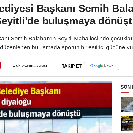
diyesi Başkanı Semih Bala
eyitli'de buluşmaya dönüş
ı Semih Balaban’ın Seyitli Mahallesi’nde çocuklar
düzenlenen buluşmada sporun birleştirici gücüne vur
1 dk
okunma süresi
TAKİP ET
SON