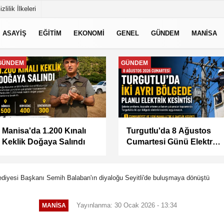
izlilik İlkeleri
ASAYİŞ
EĞİTİM
EKONOMİ
GENEL
GÜNDEM
MANİSA
MANİSA
MANİSA
BAŞKAN ŞİMŞEK
KÜÇÜK SANAYİ
SAHADAKİ
SİTESİ'NİN SORUNLARI
ÇALIŞMALARI YERİNDE
MASAYA YATIRILDI
İNCELEDİ
diyesi Başkanı Semih Balaban'ın diyaloğu Seyitli'de buluşmaya dönüştü
Yayınlanma: 30 Ocak 2026 - 13:34
MANİSA