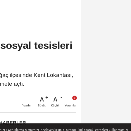
osyal tesisleri
ğaç ilçesinde Kent Lokantası,
mete açtı.
A
A
Büyüt
Küçült
Yazdır
Yorumlar
 HABERLER
ızı / Aydınlatma Metnimizi inceleyebilirsiniz. Sitemizi kullanarak, çerezleri kullanmamızı