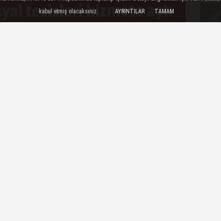
kabul etmiş olacaksınız.
AYRINTILAR
TAMAM
ÇOK
yal belediyecilik çalışmaları kapsamında
, Halk Mandıra ve Halk Ekmek Büfesi’ni