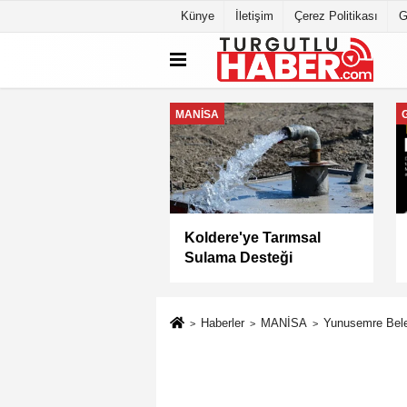
Künye
İletişim
Çerez Politikası
G
MANİSA
a Büyükşehir
Keli Mahallesi'nde Asfalt
yesi “Sağlıklı
Çalışması Tamamlandı
” Sertifikasını Aldı
Haberler
MANİSA
Yunusemre Bele