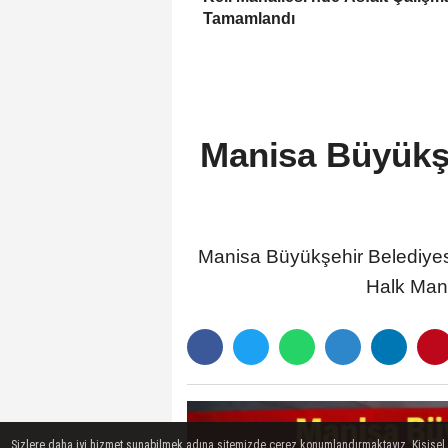
Tamamlandı
Manisa Büyükşe
Manisa Büyükşehir Belediyesi
Halk Mand
Sizlere daha iyi hizmet sunabilmek adına sitemizde çerez konumlandırmaktayız. Kişisel ver