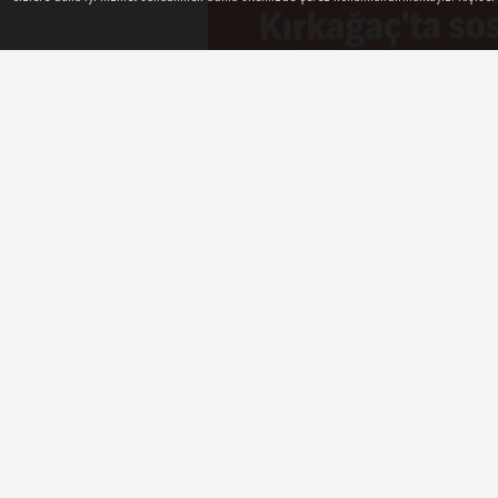
Manisa Büyükşehir Belediyesi, sos
Kırkağaç ilçesinde Kent Lokantası
düzenlenen törenle hizmete açtı.