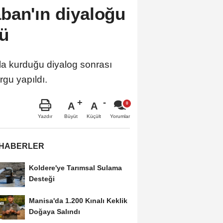
ban'ın diyaloğu
tü
la kurduğu diyalog sonrası
gu yapıldı.
A
A
Büyüt
Küçült
Yazdır
Yorumlar
 HABERLER
Koldere'ye Tarımsal Sulama
Desteği
Manisa'da 1.200 Kınalı Keklik
Doğaya Salındı