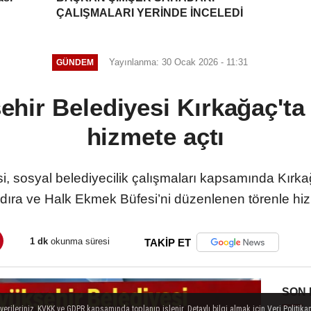
ÇALIŞMALARI YERİNDE İNCELEDİ
Yayınlanma: 30 Ocak 2026 - 11:31
GÜNDEM
hir Belediyesi Kırkağaç'ta s
hizmete açtı
, sosyal belediyecilik çalışmaları kapsamında Kırka
ıra ve Halk Ekmek Büfesi’ni düzenlenen törenle hiz
1 dk
okunma süresi
TAKİP ET
SON
ileriniz, KVKK ve GDPR kapsamında toplanıp işlenir. Detaylı bilgi almak için Veri Politikam