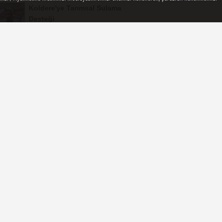
Koldere'ye Tarımsal Sulama
Desteği
Manisa'da 1.200 Kınalı Keklik
Doğaya Salındı
Turgutlu'da 8 Ağustos
Cumartesi Günü Elektrik
Kesintisi Yapılacak
Manisa Büyükşehir
Belediyesi “Sağlıklı İşyeri”
Sertifikasını...
Keli Mahallesi'nde Asfalt
Çalışması Tamamlandı
 OKUNAN HABERLER
Turgutlu'da 12 Temmuz'da
planlı elektrik kesintisi