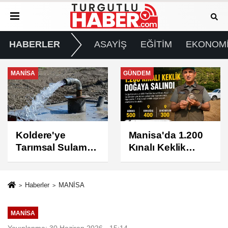
HABERLER
ASAYİŞ
EĞİTİM
EKONOM
GÜNDEM
GÜNDEM
Manisa'da 1.200
Turgutlu'da 8
Kınalı Keklik
Ağustos
Doğaya Salındı
Cumartesi Günü
Elektrik Kesintisi
Yapılacak
Haberler
MANİSA
MANİSA
Yayınlanma: 30 Haziran 2026 - 15:14