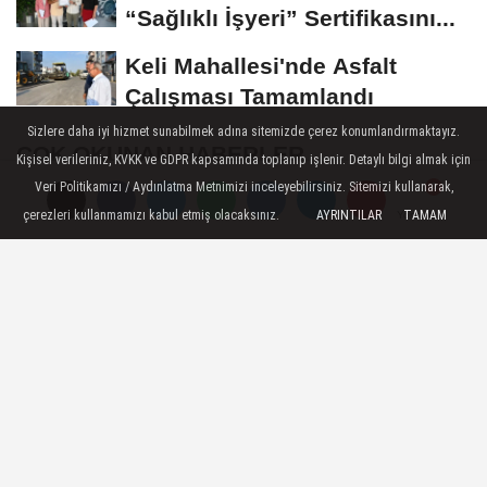
“Sağlıklı İşyeri” Sertifikasını...
Keli Mahallesi'nde Asfalt
Çalışması Tamamlandı
Sizlere daha iyi hizmet sunabilmek adına sitemizde çerez konumlandırmaktayız.
ÇOK OKUNAN HABERLER
Kişisel verileriniz, KVKK ve GDPR kapsamında toplanıp işlenir. Detaylı bilgi almak için
Veri Politikamızı / Aydınlatma Metnimizi inceleyebilirsiniz. Sitemizi kullanarak,
Turgutlu'da 12 Temmuz'da planlı
çerezleri kullanmamızı kabul etmiş olacaksınız.
AYRINTILAR
TAMAM
Yorumlar
Yorumlar
elektrik kesintisi uygulanacak
Akıncı Ailesinin Acı günü
Turgutlu'da 6 Saatlik Planlı Elektrik
Kesintisi