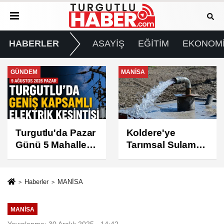
HABERLER
ASAYİŞ
EĞİTİM
EKONOM
MANİSA
GÜNDEM
Koldere'ye
Manisa'da 1.200
Tarımsal Sulama
Kınalı Keklik
Desteği
Doğaya Salındı
Haberler
MANİSA
MANİSA
Yayınlanma: 30 Aralık 2025 - 14:42