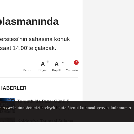
plasmanında
rsitesi’nin sahasına konuk
aat 14.00’te çalacak.
A
A
Büyüt
Küçült
Yazdır
Yorumlar
 HABERLER
Turgutlu'da Pazar Günü 5
Mahallede Elektrik Kesintisi
ızı / Aydınlatma Metnimizi inceleyebilirsiniz. Sitemizi kullanarak, çerezleri kullanmamızı
Yapılacak
Koldere'ye Tarımsal Sulama
Desteği