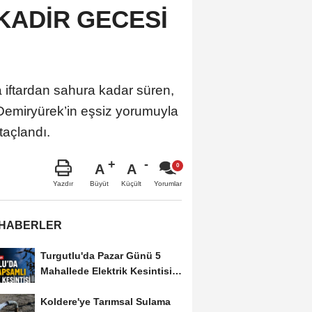
KADİR GECESİ
 iftardan sahura kadar süren,
 Demiryürek’in eşsiz yorumuyla
açlandı.
A
A
Büyüt
Küçült
Yazdır
Yorumlar
 HABERLER
Turgutlu'da Pazar Günü 5
Mahallede Elektrik Kesintisi
Yapılacak
Koldere'ye Tarımsal Sulama