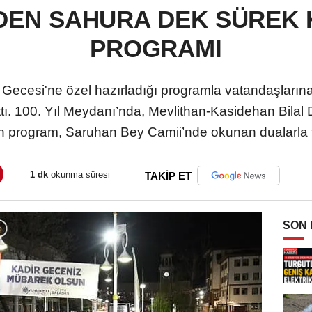
EN SAHURA DEK SÜREK 
PROGRAMI
Gecesi'ne özel hazırladığı programla vatandaşlarına
tı. 100. Yıl Meydanı’nda, Mevlithan-Kasidehan Bilal
n program, Saruhan Bey Camii’nde okunan dualarla t
1 dk
okunma süresi
TAKİP ET
SON