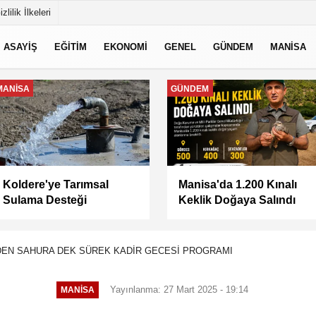
izlilik İlkeleri
ASAYİŞ
EĞİTİM
EKONOMİ
GENEL
GÜNDEM
MANİSA
MANİSA
MANİSA
Keli Mahallesi'nde Asfalt
BAŞKAN ŞİMŞEK
Çalışması Tamamlandı
SAHADAKİ
ÇALIŞMALARI YERİNDE
İNCELEDİ
EN SAHURA DEK SÜREK KADİR GECESİ PROGRAMI
Yayınlanma: 27 Mart 2025 - 19:14
MANİSA