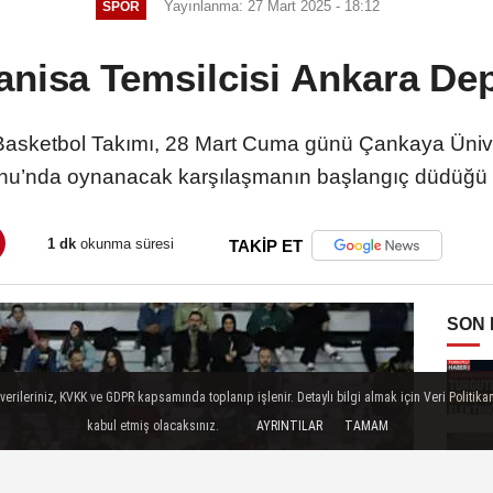
Yayınlanma: 27 Mart 2025 - 18:12
SPOR
anisa Temsilcisi Ankara De
 Basketbol Takımı, 28 Mart Cuma günü Çankaya Ünive
onu’nda oynanacak karşılaşmanın başlangıç düdüğü s
1 dk
okunma süresi
TAKİP ET
SON
ileriniz, KVKK ve GDPR kapsamında toplanıp işlenir. Detaylı bilgi almak için Veri Politikam
kabul etmiş olacaksınız.
AYRINTILAR
TAMAM