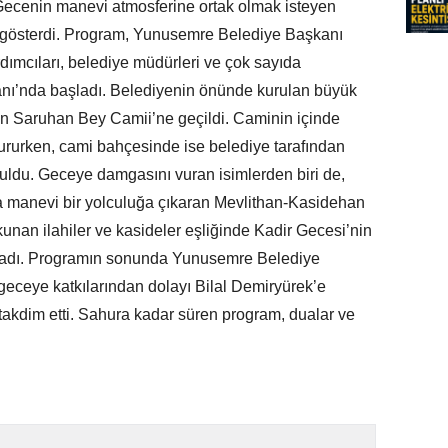
. Gecenin manevi atmosferine ortak olmak isteyen
 gösterdi. Program, Yunusemre Belediye Başkanı
ımcıları, belediye müdürleri ve çok sayıda
danı’nda başladı. Belediyenin önünde kurulan büyük
ndan Saruhan Bey Camii’ne geçildi. Caminin içinde
dururken, cami bahçesinde ise belediye tarafından
nuldu. Geceye damgasını vuran isimlerden biri de,
ta manevi bir yolculuğa çıkaran Mevlithan-Kasidehan
okunan ilahiler ve kasideler eşliğinde Kadir Gecesi’nin
şadı. Programın sonunda Yunusemre Belediye
eceye katkılarından dolayı Bilal Demiryürek’e
 takdim etti. Sahura kadar süren program, dualar ve