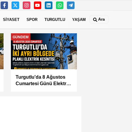
Ara
SİYASET
SPOR
TURGUTLU
YAŞAM
MANİSA
KÜÇÜK SANAYİ
SİTESİ'NİN SORUNLARI
MASAYA YATIRILDI