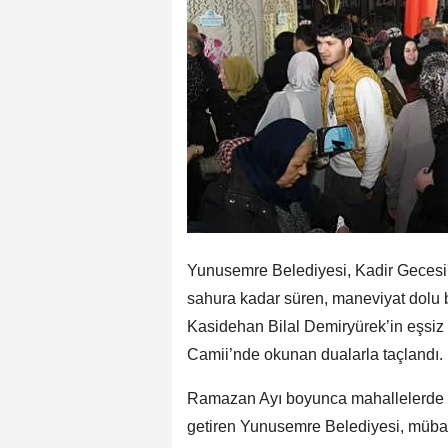
Yunusemre Belediyesi, Kadir Gecesi'n
sahura kadar süren, maneviyat dolu b
Kasidehan Bilal Demiryürek’in eşsi
Camii’nde okunan dualarla taçlandı.
Ramazan Ayı boyunca mahallelerde kur
getiren Yunusemre Belediyesi, mübare