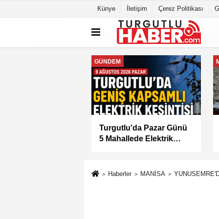
Künye
İletişim
Çerez Politikası
G
MANİSA
tlu'da 8 Ağustos
Manisa Büyükşehir
tesi Günü Elektrik
Belediyesi “Sağlıklı
isi Yapılacak
İşyeri” Sertifikasını Aldı
Haberler
MANİSA
YUNUSEMRE'D