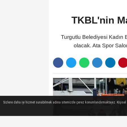
TKBL'nin M
Turgutlu Belediyesi Kadın
olacak. Ata Spor Sal
Sizlere daha iyi hizmet sunabilmek adına sitemizde çerez konumlandırmaktayız. Kişisel ver