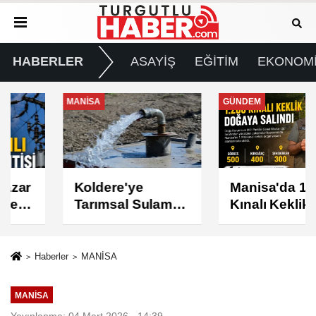
HABERLER
ASAYİŞ
EĞİTİM
EKONOM
MANİSA
GÜNDEM
Koldere'ye
Manisa'da 1.200
Tarımsal Sulama
Kınalı Keklik
Desteği
Doğaya Salındı
Haberler
MANİSA
MANİSA
Yayınlanma: 04 Mart 2026 - 14:39