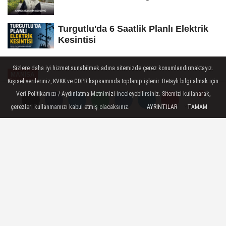
Turgutlu'da 6 Saatlik Planlı Elektrik
Kesintisi
Sizlere daha iyi hizmet sunabilmek adına sitemizde çerez konumlandırmaktayız.
MANİSA
Kişisel verileriniz, KVKK ve GDPR kapsamında toplanıp işlenir. Detaylı bilgi almak için
Yayınlanma: 04 Mart 2026 - 13:37
Veri Politikamızı / Aydınlatma Metnimizi inceleyebilirsiniz. Sitemizi kullanarak,
çerezleri kullanmamızı kabul etmiş olacaksınız.
AYRINTILAR
TAMAM
Yorumlar
Yorumlar
Manisa Büyükşehir Belediyesi
Demirci'de İftar Sofrası Kurdu
Manisa Büyükşehir Belediyesi, Ramazan
ayının paylaşma ve dayanışma ruhunu
Demirci ilçesine taşıdı. Yüzlerce
vatandaşın aynı sofrada oruç açtığı
programda hem manevi atmosfer hem de