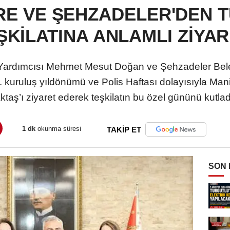
E VE ŞEHZADELER'DEN T
ŞKİLATINA ANLAMLI ZİYA
ardımcısı Mehmet Mesut Doğan ve Şehzadeler Bele
0. kuruluş yıldönümü ve Polis Haftası dolayısıyla Ma
ktaş’ı ziyaret ederek teşkilatın bu özel gününü kutlad
1 dk
okunma süresi
TAKİP ET
SON