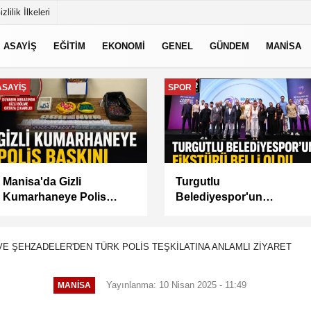
izlilik İlkeleri
ASAYİŞ
EĞİTİM
EKONOMİ
GENEL
GÜNDEM
MANİSA
GÜNDEM
MANİSA
Akademi Manisa’da
BAŞKAN
Eğitimler Başladı
BALABAN’DAN YEŞİL
ALANLARDA İŞGALİYE
DENETİMİ
E ŞEHZADELER'DEN TÜRK POLİS TEŞKİLATINA ANLAMLI ZİYARET
Yayınlanma: 10 Nisan 2025 - 11:49
MANİSA