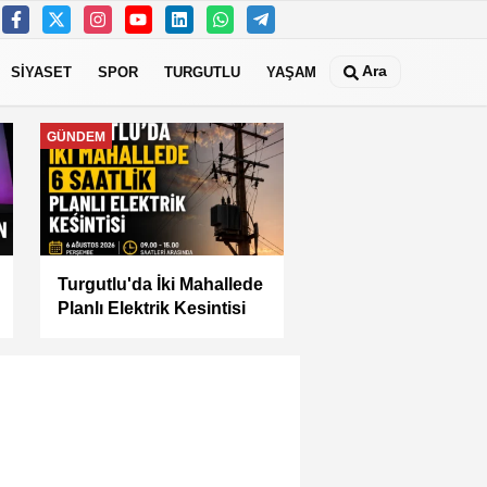
Ara
SİYASET
SPOR
TURGUTLU
YAŞAM
MANİSA
Manisa Büyükşehir İle
“Mahallemde Şenlik Var”