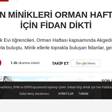
N MİNİKLERİ ORMAN HAF
İÇİN FİDAN DİKTİ
 Evi öğrencileri, Orman Haftası kapsamında Akgedi
la buluştu. Minik ellerle toprakla buluşan fidanlar, 
1 dk
okunma süresi
TAKİP ET
SON
ileriniz, KVKK ve GDPR kapsamında toplanıp işlenir. Detaylı bilgi almak için Veri Politikam
kabul etmiş olacaksınız.
AYRINTILAR
TAMAM