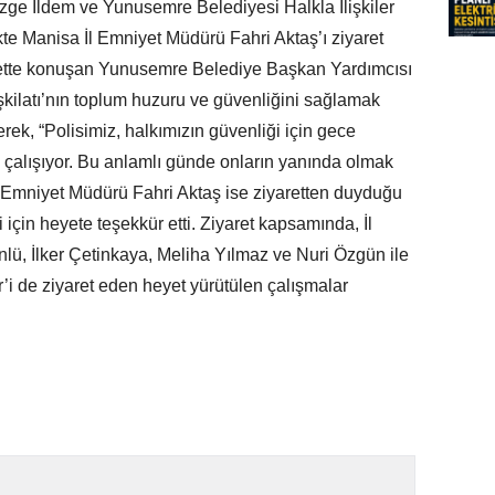
ge İldem ve Yunusemre Belediyesi Halkla İlişkiler
kte Manisa İl Emniyet Müdürü Fahri Aktaş’ı ziyaret
yarette konuşan Yunusemre Belediye Başkan Yardımcısı
ilatı’nın toplum huzuru ve güvenliğini sağlamak
ek, “Polisimiz, halkımızın güvenliği için gece
çalışıyor. Bu anlamlı günde onların yanında olmak
 İl Emniyet Müdürü Fahri Aktaş ise ziyaretten duyduğu
 için heyete teşekkür etti. Ziyaret kapsamında, İl
lü, İlker Çetinkaya, Meliha Yılmaz ve Nuri Özgün ile
i de ziyaret eden heyet yürütülen çalışmalar