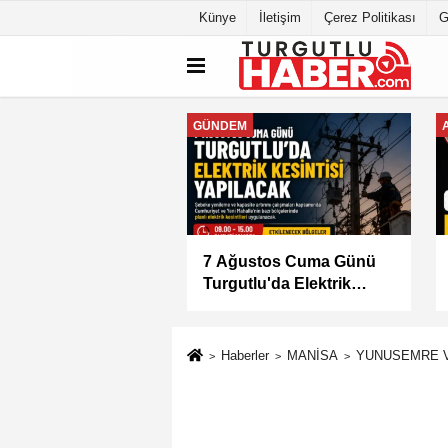
Künye
İletişim
Çerez Politikası
G
GENEL
lu'da İki Mahallede
Başkan Dutlulu Müjdeyi
 Elektrik Kesintisi
Verdi: Akpınar Mesire
Alanı Hizmete Açılıyor
Haberler
MANİSA
YUNUSEMRE V