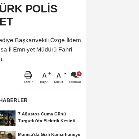
ÜRK POLİS
RET
diye Başkanvekili Özge İldem
nisa İl Emniyet Müdürü Fahri
ı.
A
A
Büyüt
Küçült
Yazdır
Yorumlar
 HABERLER
7 Ağustos Cuma Günü
Turgutlu'da Elektrik Kesintisi
Yapılacak
Manisa'da Gizli Kumarhaneye