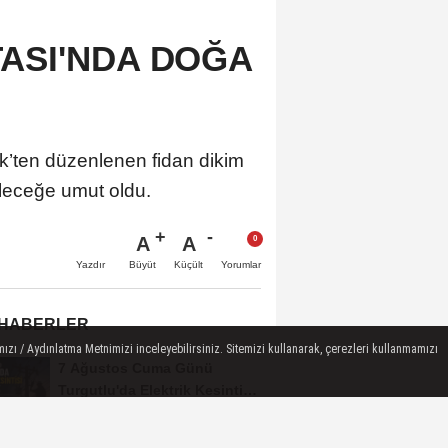
TASI'NDA DOĞA
k’ten düzenlenen fidan dikim
geleceğe umut oldu.
A
A
Büyüt
Küçült
Yazdır
Yorumlar
 HABERLER
ızı / Aydınlatma Metnimizi inceleyebilirsiniz. Sitemizi kullanarak, çerezleri kullanmamızı
7 Ağustos Cuma Günü
Turgutlu'da Elektrik Kesintisi
Yapılacak
Manisa'da Gizli Kumarhaneye