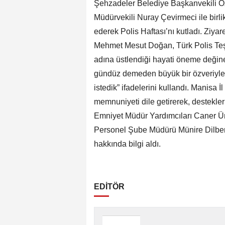
Şehzadeler Belediye Başkanvekili Öz
Müdürvekili Nuray Çevirmeci ile birli
ederek Polis Haftası’nı kutladı. Zi
Mehmet Mesut Doğan, Türk Polis Teşk
adına üstlendiği hayati öneme değiner
gündüz demeden büyük bir özveriyle 
istedik” ifadelerini kullandı. Manisa
memnuniyeti dile getirerek, destekleri
Emniyet Müdür Yardımcıları Caner Ün
Personel Şube Müdürü Münire Dilber’
hakkında bilgi aldı.
EDİTÖR