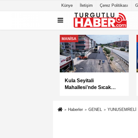
Künye
İletişim
Çerez Politikası
G
MANİSA
K SANAYİ
Kula Seyitali
Sİ'NİN SORUNLARI
Mahallesi’nde Sıcak
YA YATIRILDI
Asfalt Çalışması
Tamamlandı
Haberler
GENEL
YUNUSEMRELİ 