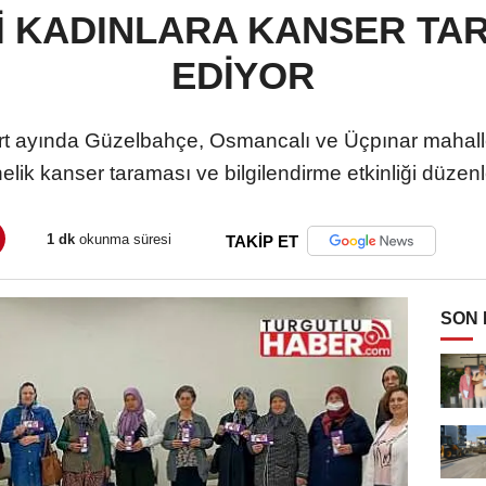
 KADINLARA KANSER TA
EDİYOR
t ayında Güzelbahçe, Osmancalı ve Üçpınar mahall
elik kanser taraması ve bilgilendirme etkinliği düzenl
1 dk
okunma süresi
TAKİP ET
SON