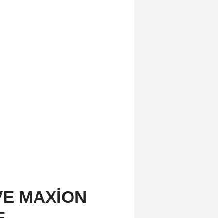
VE MAXİON
E