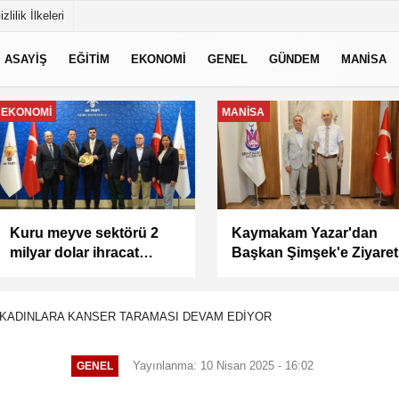
izlilik İlkeleri
ASAYİŞ
EĞİTİM
EKONOMİ
GENEL
GÜNDEM
MANİSA
EKONOMİ
MANİSA
Kuru meyve sektörü 2
Kaymakam Yazar'dan
milyar dolar ihracat
Başkan Şimşek'e Ziyaret
hedefi için Ankara’dan
destek istedi
KADINLARA KANSER TARAMASI DEVAM EDİYOR
Yayınlanma: 10 Nisan 2025 - 16:02
GENEL