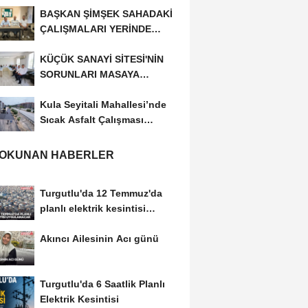
BAŞKAN ŞİMŞEK SAHADAKİ
ÇALIŞMALARI YERİNDE
İNCELEDİ
KÜÇÜK SANAYİ SİTESİ'NİN
SORUNLARI MASAYA
YATIRILDI
Kula Seyitali Mahallesi’nde
Sıcak Asfalt Çalışması
Tamamlandı
 OKUNAN HABERLER
Turgutlu'da 12 Temmuz'da
planlı elektrik kesintisi
uygulanacak
Akıncı Ailesinin Acı günü
Turgutlu'da 6 Saatlik Planlı
Elektrik Kesintisi