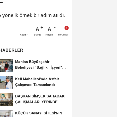
 yönelik örnek bir adım atıldı.
A
A
Büyüt
Küçült
Yazdır
Yorumlar
 HABERLER
Manisa Büyükşehir
Belediyesi “Sağlıklı İşyeri”
Sertifikasını...
Keli Mahallesi'nde Asfalt
Çalışması Tamamlandı
BAŞKAN ŞİMŞEK SAHADAKİ
ÇALIŞMALARI YERİNDE
İNCELEDİ
KÜÇÜK SANAYİ SİTESİ'NİN