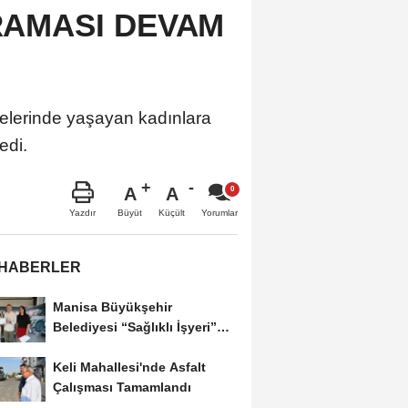
RAMASI DEVAM
elerinde yaşayan kadınlara
edi.
A
A
Büyüt
Küçült
Yazdır
Yorumlar
 HABERLER
Manisa Büyükşehir
Belediyesi “Sağlıklı İşyeri”
Sertifikasını...
Keli Mahallesi'nde Asfalt
Çalışması Tamamlandı