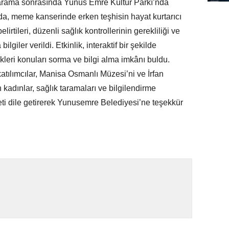
Tarama sonrasında Yunus Emre Kültür Parkı’nda
da, meme kanserinde erken teşhisin hayat kurtarıcı
rtileri, düzenli sağlık kontrollerinin gerekliliği ve
ilgiler verildi. Etkinlik, interaktif bir şekilde
ikleri konuları sorma ve bilgi alma imkânı buldu.
katılımcılar, Manisa Osmanlı Müzesi’ni ve İrfan
an kadınlar, sağlık taramaları ve bilgilendirme
ti dile getirerek Yunusemre Belediyesi’ne teşekkür