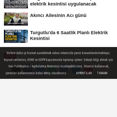
elektrik kesintisi uygulanacak
Akıncı Ailesinin Acı günü
Turgutlu'da 6 Saatlik Planlı Elektrik
Kesintisi
Sizlere daha iyi hizmet sunabilmek adına sitemizde çerez konumlandırmaktayız.
SPOR
Kişisel verileriniz, KVKK ve GDPR kapsamında toplanıp işlenir. Detaylı bilgi almak için
Yayınlanma: 12 Haziran 2026 - 14:27
Veri Politikamızı / Aydınlatma Metnimizi inceleyebilirsiniz. Sitemizi kullanarak,
çerezleri kullanmamızı kabul etmiş olacaksınız.
AYRINTILAR
TAMAM
Yorumlar
Yorumlar
YUNUSEMRE BELEDİYESPOR
SEDA ÇARIKÇI İLE DEVAM DEDİ
Kadınlar Voleybol 2. Ligi'nde mücadele
eden Yunusemre Belediyespor,
Başantrenör Seda Çarıkçı ile yeniden