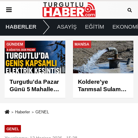
HABERLER
ASAYİŞ
EĞİTİM
EKONOM
MANİSA
GÜNDEM
Koldere'ye
Manisa'da 1.200
Tarımsal Sulama
Kınalı Keklik
Desteği
Doğaya Salındı
Haberler
GENEL
GENEL
Yayınlanma: 12 Haziran 2026 - 15:28