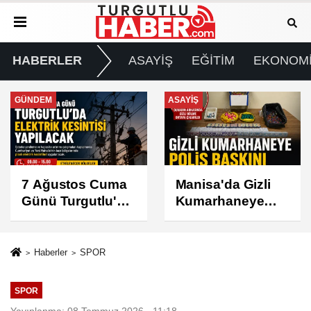
HABERLER
ASAYİŞ
EĞİTİM
EKONOM
ASAYİŞ
SPOR
Manisa'da Gizli
Turgutlu
Kumarhaneye
Belediyespor'un
Polis Baskını
Fikstürü Belli
Oldu
Haberler
SPOR
SPOR
Yayınlanma: 08 Temmuz 2026 - 11:18