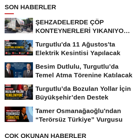
SON HABERLER
ŞEHZADELERDE ÇÖP
KONTEYNERLERİ YIKANIYOR
VE DEZENFEKTE EDİLİYOR
Turgutlu'da 11 Ağustos'ta
Elektrik Kesintisi Yapılacak
Besim Dutlulu, Turgutlu’da
Temel Atma Törenine Katılacak
Turgutlu’da Bozulan Yollar İçin
Büyükşehir’den Destek
Tamer Osmanağaoğlu'ndan
“Terörsüz Türkiye” Vurgusu
ÇOK OKUNAN HABERLER