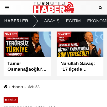
HABERLER
ASAYİŞ
EĞİTİM
EKONOM
SİYASET
SİYASET
Tamer
Nurullah Savaş:
Osmanağaoğlu'n
“17 İlçede
dan “Terörsüz
Cumhur İttifakı
Türkiye” Vurgusu
Belediyeciliğiyle
Buluşacağız”
Haberler
MANİSA
MANİSA
Yayınlanma: 13 Mayıs 2026 - 14:15