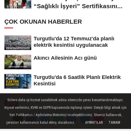
“Sağlıklı İşyeri” Sertifikasını...
ÇOK OKUNAN HABERLER
Turgutlu'da 12 Temmuz'da planlı
elektrik kesintisi uygulanacak
Akıncı Ailesinin Acı günü
Turgutlu'da 6 Saatlik Planlı Elektrik
Kesintisi
Sizlere daha iyi hizmet sunabilmek adına sitemizde çerez konumlandırmaktayız.
SPOR
Kişisel verileriniz, KVKK ve GDPR kapsamında toplanıp işlenir. Detaylı bilgi almak için
Yayınlanma: 24 Haziran 2026 - 20:28
Veri Politikamızı / Aydınlatma Metnimizi inceleyebilirsiniz. Sitemizi kullanarak,
çerezleri kullanmamızı kabul etmiş olacaksınız.
AYRINTILAR
TAMAM
Yorumlar
Yorumlar
Balkan İkincisi Nazife Tuncel