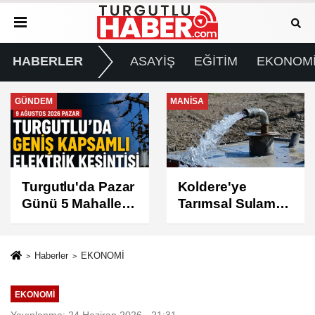
HABERLER
ASAYİŞ
EĞİTİM
EKONOM
MANİSA
GÜNDEM
Koldere'ye
Manisa'da 1.200
Tarımsal Sulama
Kınalı Keklik
Desteği
Doğaya Salındı
Haberler
EKONOMİ
EKONOMİ
Yayınlanma: 24 Haziran 2026 - 21:31