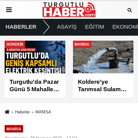
HABERLER
ASAYİŞ
EĞİTİM
EKONOM
MANİSA
GÜNDEM
Koldere'ye
Manisa'da 1.200
Tarımsal Sulama
Kınalı Keklik
Desteği
Doğaya Salındı
Haberler
MANİSA
MANİSA
Yayınlanma: 28 Haziran 2026 - 14:04