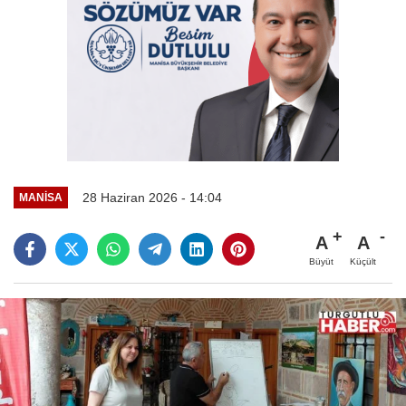
28 Haziran 2026 - 14:04
MANİSA
A
A
Büyüt
Küçült