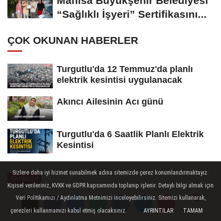
Manisa Büyükşehir Belediyesi
“Sağlıklı İşyeri” Sertifikasını...
ÇOK OKUNAN HABERLER
Turgutlu'da 12 Temmuz'da planlı
elektrik kesintisi uygulanacak
Akıncı Ailesinin Acı günü
Turgutlu'da 6 Saatlik Planlı Elektrik
Kesintisi
Sizlere daha iyi hizmet sunabilmek adına sitemizde çerez konumlandırmaktayız.
EKONOMİ
Kişisel verileriniz, KVKK ve GDPR kapsamında toplanıp işlenir. Detaylı bilgi almak için
Yayınlanma: 28 Haziran 2026 - 13:02
Veri Politikamızı / Aydınlatma Metnimizi inceleyebilirsiniz. Sitemizi kullanarak,
çerezleri kullanmamızı kabul etmiş olacaksınız.
AYRINTILAR
TAMAM
Yorumlar
Yorumlar
Ege'den 11 Firma İhracatın