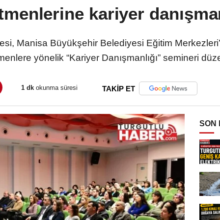
enlerine kariyer danışman
esi, Manisa Büyükşehir Belediyesi Eğitim Merkezle
menlere yönelik “Kariyer Danışmanlığı” semineri düze
1 dk
okunma süresi
TAKİP ET
SON