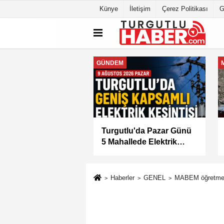
Künye
İletişim
Çerez Politikası
G
MANİSA
tlu'da 8 Ağustos
Manisa Büyükşehir
tesi Günü Elektrik
Belediyesi “Sağlıklı
isi Yapılacak
İşyeri” Sertifikasını Aldı
Haberler
GENEL
MABEM öğretmenl