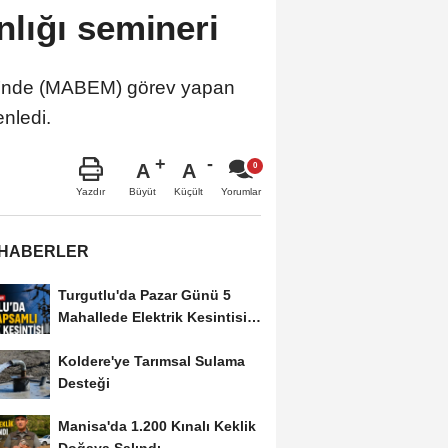
lığı semineri
ri’nde (MABEM) görev yapan
nledi.
A
A
Büyüt
Küçült
Yazdır
Yorumlar
 HABERLER
Turgutlu'da Pazar Günü 5
Mahallede Elektrik Kesintisi
Yapılacak
Koldere'ye Tarımsal Sulama
Desteği
Manisa'da 1.200 Kınalı Keklik