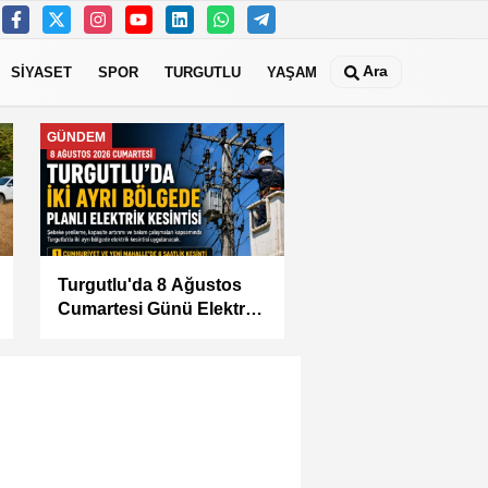
Ara
SİYASET
SPOR
TURGUTLU
YAŞAM
MANİSA
KÜÇÜK SANAYİ
SİTESİ'NİN SORUNLARI
MASAYA YATIRILDI