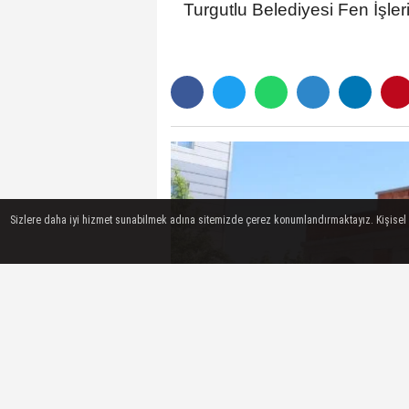
Turgutlu Belediyesi Fen İşler
Sizlere daha iyi hizmet sunabilmek adına sitemizde çerez konumlandırmaktayız. Kişisel ver