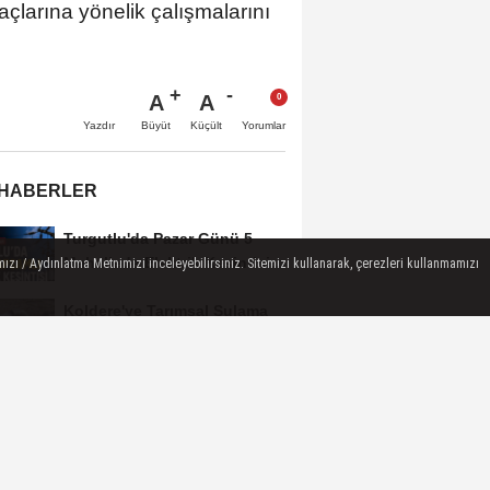
açlarına yönelik çalışmalarını
A
A
Büyüt
Küçült
Yazdır
Yorumlar
 HABERLER
Turgutlu'da Pazar Günü 5
Mahallede Elektrik Kesintisi
ızı / Aydınlatma Metnimizi inceleyebilirsiniz. Sitemizi kullanarak, çerezleri kullanmamızı
Yapılacak
Koldere'ye Tarımsal Sulama
Desteği
Manisa'da 1.200 Kınalı Keklik
Doğaya Salındı
Turgutlu'da 8 Ağustos
Cumartesi Günü Elektrik