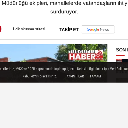
i Müdürlüğü ekipleri, mahallelerde vatandaşların ihtiy
sürdürüyor.
1 dk
okunma süresi
TAKİP ET
SON
ileriniz, KVKK ve GDPR kapsamında toplanıp işlenir. Detaylı bilgi almak için Veri Politikam
kabul etmiş olacaksınız.
AYRINTILAR
TAMAM