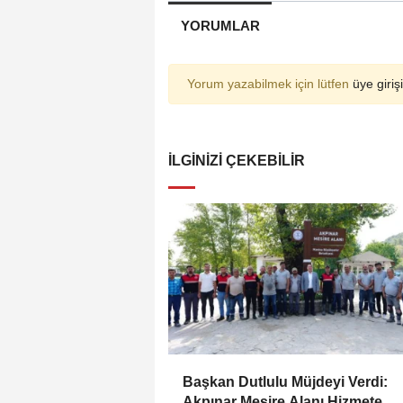
YORUMLAR
Yorum yazabilmek için lütfen
üye girişi
İLGINIZI ÇEKEBILIR
Başkan Dutlulu Müjdeyi Verdi:
Akpınar Mesire Alanı Hizmete