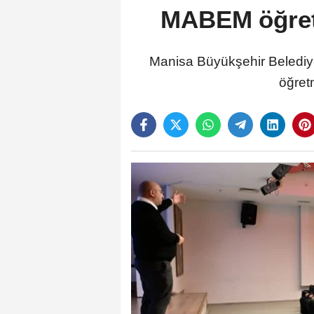
MABEM öğretm
Manisa Büyükşehir Belediy
öğret