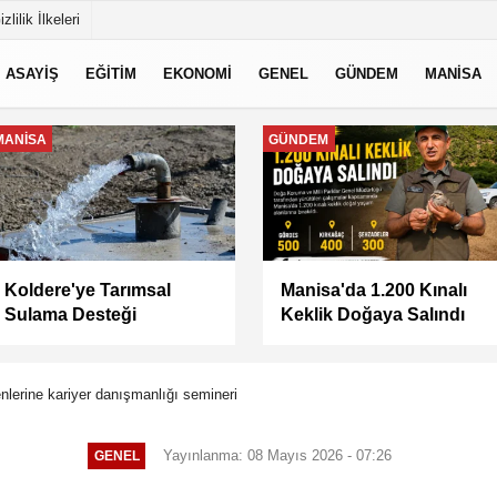
izlilik İlkeleri
ASAYİŞ
EĞİTİM
EKONOMİ
GENEL
GÜNDEM
MANİSA
MANİSA
MANİSA
Keli Mahallesi'nde Asfalt
BAŞKAN ŞİMŞEK
Çalışması Tamamlandı
SAHADAKİ
ÇALIŞMALARI YERİNDE
İNCELEDİ
erine kariyer danışmanlığı semineri
Yayınlanma: 08 Mayıs 2026 - 07:26
GENEL