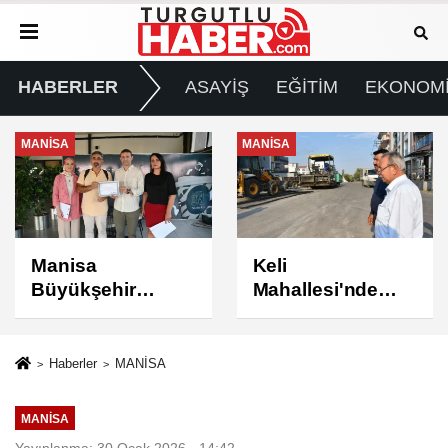
HABERLER
ASAYİŞ
EĞİTİM
EKONOM
MANİSA
MANİSA
Keli
BAŞKAN ŞİMŞEK
Mahallesi'nde
SAHADAKİ
Asfalt Çalışması
ÇALIŞMALARI
Tamamlandı
YERİNDE
İNCELEDİ
Haberler
MANİSA
MANİSA
Yayınlanma: 30 Ocak 2026 - 14:42