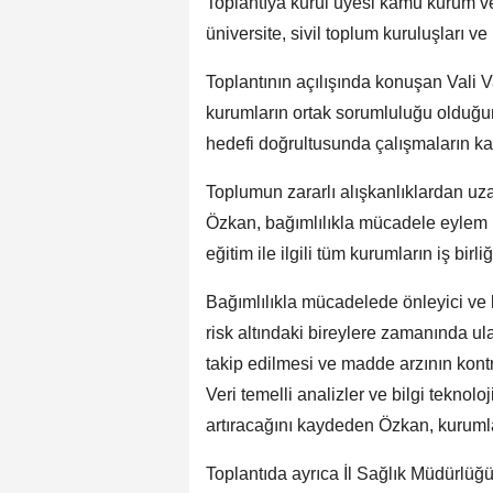
Toplantıya kurul üyesi kamu kurum ve k
üniversite, sivil toplum kuruluşları ve i
Toplantının açılışında konuşan Vali 
kurumların ortak sorumluluğu olduğunu
hedefi doğrultusunda çalışmaların kar
Toplumun zararlı alışkanlıklardan u
Özkan, bağımlılıkla mücadele eylem p
eğitim ile ilgili tüm kurumların iş birl
Bağımlılıkla mücadelede önleyici ve
risk altındaki bireylere zamanında ula
takip edilmesi ve madde arzının kontro
Veri temelli analizler ve bilgi teknol
artıracağını kaydeden Özkan, kurumla
Toplantıda ayrıca İl Sağlık Müdürlüğü 