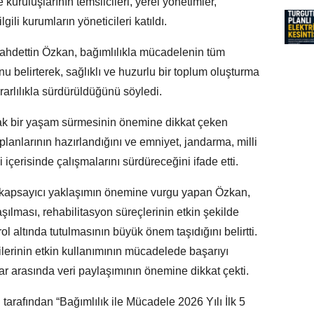
uruluşlarının temsilcileri, yerel yönetimler,
lgili kurumların yöneticileri katıldı.
Vahdettin Özkan, bağımlılıkla mücadelenin tüm
 belirterek, sağlıklı ve huzurlu bir toplum oluşturma
arlılıkla sürdürüldüğünü söyledi.
zak bir yaşam sürmesinin önemine dikkat çeken
lanlarının hazırlandığını ve emniyet, jandarma, milli
iği içerisinde çalışmalarını sürdüreceğini ifade etti.
 kapsayıcı yaklaşımın önemine vurgu yapan Özkan,
şılması, rehabilitasyon süreçlerinin etkin şekilde
l altında tutulmasının büyük önem taşıdığını belirtti.
ojilerinin etkin kullanımının mücadelede başarıyı
r arasında veri paylaşımının önemine dikkat çekti.
tarafından “Bağımlılık ile Mücadele 2026 Yılı İlk 5