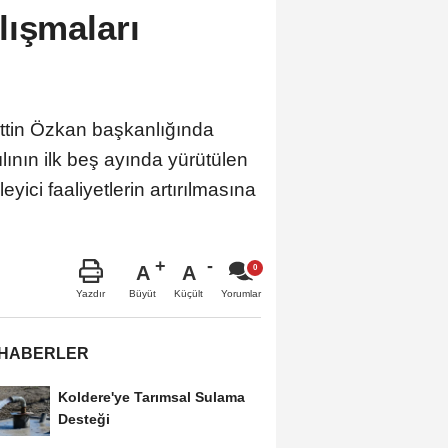
lışmaları
ettin Özkan başkanlığında
ının ilk beş ayında yürütülen
ici faaliyetlerin artırılmasına
A
A
Büyüt
Küçült
Yazdır
Yorumlar
 HABERLER
Koldere'ye Tarımsal Sulama
Desteği