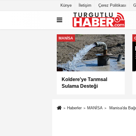
Künye
İletişim
Çerez Politikası
G
MANİSA
a Büyükşehir
Keli Mahallesi'nde Asfalt
yesi “Sağlıklı
Çalışması Tamamlandı
” Sertifikasını Aldı
Haberler
MANİSA
Manisa'da Bağım