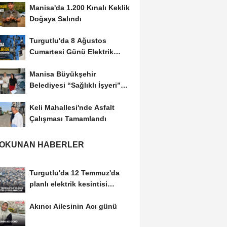
Manisa'da 1.200 Kınalı Keklik
Doğaya Salındı
Turgutlu'da 8 Ağustos
Cumartesi Günü Elektrik
Kesintisi Yapılacak
Manisa Büyükşehir
Belediyesi “Sağlıklı İşyeri”
Sertifikasını...
Keli Mahallesi'nde Asfalt
Çalışması Tamamlandı
 OKUNAN HABERLER
Turgutlu'da 12 Temmuz'da
planlı elektrik kesintisi
uygulanacak
Akıncı Ailesinin Acı günü