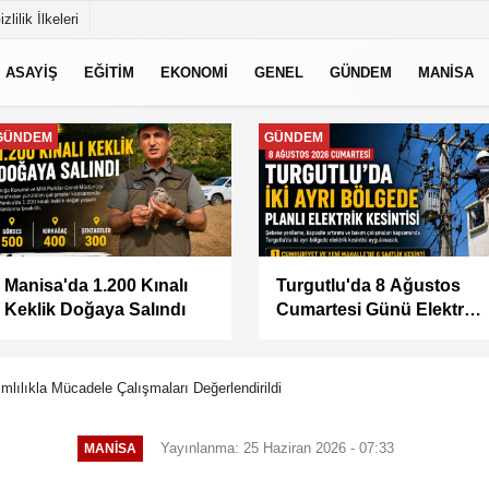
izlilik İlkeleri
ASAYİŞ
EĞİTİM
EKONOMİ
GENEL
GÜNDEM
MANİSA
MANİSA
MANİSA
BAŞKAN ŞİMŞEK
KÜÇÜK SANAYİ
SAHADAKİ
SİTESİ'NİN SORUNLARI
ÇALIŞMALARI YERİNDE
MASAYA YATIRILDI
İNCELEDİ
lılıkla Mücadele Çalışmaları Değerlendirildi
Yayınlanma: 25 Haziran 2026 - 07:33
MANİSA