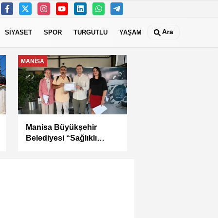
Ara
SİYASET
SPOR
TURGUTLU
YAŞAM
MANİSA
Kula Seyitali
Mahallesi’nde Sıcak
Asfalt Çalışması
Tamamlandı