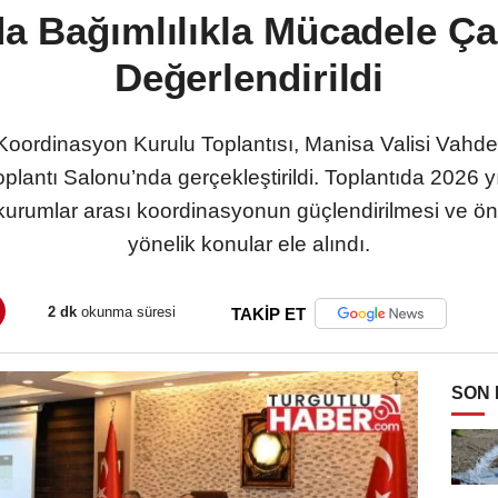
a Bağımlılıkla Mücadele Ça
Değerlendirildi
 Koordinasyon Kurulu Toplantısı, Manisa Valisi Vahd
antı Salonu’nda gerçekleştirildi. Toplantıda 2026 yıl
 kurumlar arası koordinasyonun güçlendirilmesi ve önley
yönelik konular ele alındı.
2 dk
okunma süresi
TAKİP ET
SON