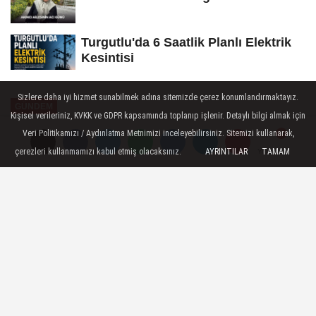
Turgutlu'da 6 Saatlik Planlı Elektrik
Kesintisi
Sizlere daha iyi hizmet sunabilmek adına sitemizde çerez konumlandırmaktayız.
GÜNDEM
Kişisel verileriniz, KVKK ve GDPR kapsamında toplanıp işlenir. Detaylı bilgi almak için
Yayınlanma: 25 Haziran 2026 - 19:40
Veri Politikamızı / Aydınlatma Metnimizi inceleyebilirsiniz. Sitemizi kullanarak,
çerezleri kullanmamızı kabul etmiş olacaksınız.
AYRINTILAR
TAMAM
Yorumlar
Yorumlar
Turgutlu'daki Koku Şikayetlerinde
Kaynak Tespit Edildi
Turgutlu Belediyesi Zabıta ekipleri,
geçtiğimiz günlerde ilçenin birçok
mahallesinde hissedilen ve vatandaşlardan
yoğun şekilde şikayet edilen koku problemi
üzerine başlattığı denetimlerde kokuya