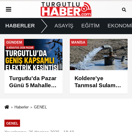
HABERLER
ASAYİŞ
EĞİTİM
EKONOM
MANİSA
GÜNDEM
Koldere'ye
Manisa'da 1.200
Tarımsal Sulama
Kınalı Keklik
Desteği
Doğaya Salındı
Haberler
GENEL
GENEL
Yayınlanma: 26 Haziran 2026 - 18:43