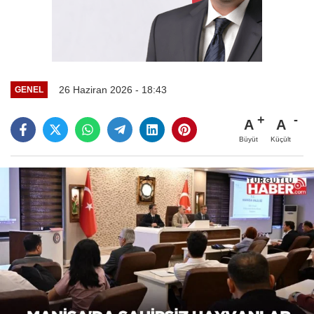
26 Haziran 2026 - 18:43
GENEL
A
A
Büyüt
Küçült