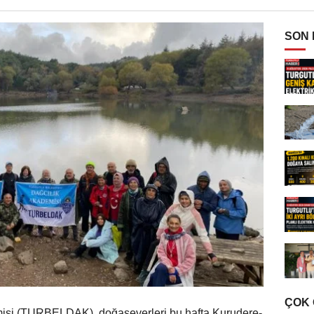
SON
ÇOK
misi (TURBELDAK), doğaseverleri bu hafta Kurudere-