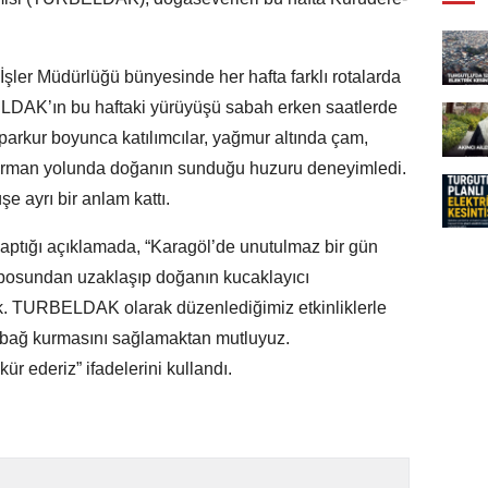
İşler Müdürlüğü bünyesinde her hafta farklı rotalarda
LDAK’ın bu haftaki yürüyüşü sabah erken saatlerde
parkur boyunca katılımcılar, yağmur altında çam,
orman yolunda doğanın sunduğu huzuru deneyimledi.
e ayrı bir anlam kattı.
aptığı açıklamada, “Karagöl’de unutulmaz bir gün
mposundan uzaklaşıp doğanın kucaklayıcı
uk. TURBELDAK olarak düzenlediğimiz etkinliklerle
r bağ kurmasını sağlamaktan mutluyuz.
r ederiz” ifadelerini kullandı.