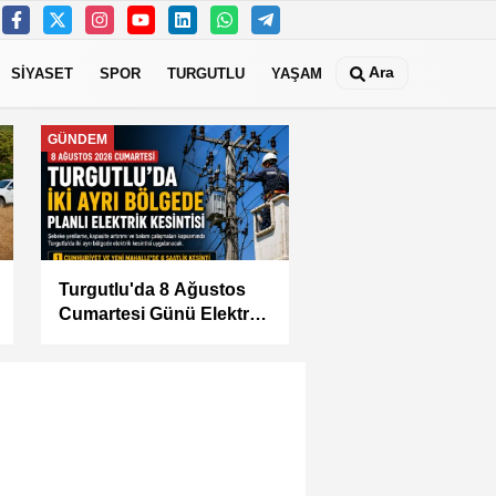
Ara
SİYASET
SPOR
TURGUTLU
YAŞAM
MANİSA
KÜÇÜK SANAYİ
SİTESİ'NİN SORUNLARI
MASAYA YATIRILDI