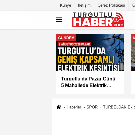
Künye
İletişim
Çerez Politikası
G
MANİSA
tlu'da 8 Ağustos
Manisa Büyükşehir
tesi Günü Elektrik
Belediyesi “Sağlıklı
isi Yapılacak
İşyeri” Sertifikasını Aldı
Haberler
SPOR
TURBELDAK Ekibi 