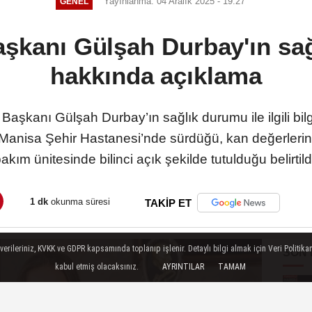
Yayınlanma: 04 Aralık 2025 - 19:27
GENEL
aşkanı Gülşah Durbay'ın sa
hakkında açıklama
Başkanı Gülşah Durbay’ın sağlık durumu ile ilgili bil
Manisa Şehir Hastanesi’nde sürdüğü, kan değerlerin
akım ünitesinde bilinci açık şekilde tutulduğu belirtild
1 dk
okunma süresi
TAKİP ET
ileriniz, KVKK ve GDPR kapsamında toplanıp işlenir. Detaylı bilgi almak için Veri Politikam
SON
kabul etmiş olacaksınız.
AYRINTILAR
TAMAM