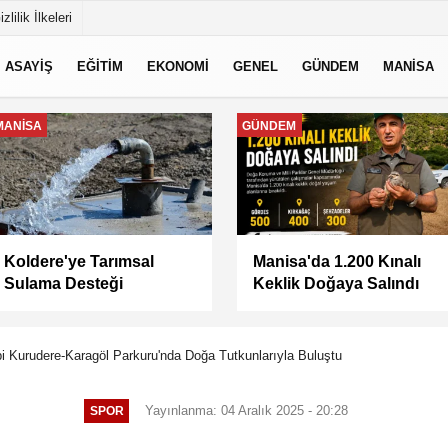
izlilik İlkeleri
ASAYİŞ
EĞİTİM
EKONOMİ
GENEL
GÜNDEM
MANİSA
MANİSA
MANİSA
Keli Mahallesi'nde Asfalt
BAŞKAN ŞİMŞEK
Çalışması Tamamlandı
SAHADAKİ
ÇALIŞMALARI YERİNDE
İNCELEDİ
Kurudere-Karagöl Parkuru'nda Doğa Tutkunlarıyla Buluştu
Yayınlanma: 04 Aralık 2025 - 20:28
SPOR