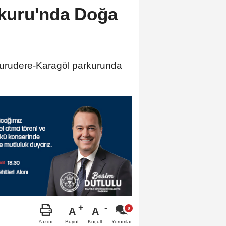
kuru'nda Doğa
Kurudere-Karagöl parkurunda
A
A
Büyüt
Küçült
Yazdır
Yorumlar