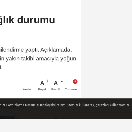
ğlık durumu
gilendirme yaptı. Açıklamada,
in yakın takibi amacıyla yoğun
i.
A
A
Büyüt
Küçült
Yazdır
Yorumlar
ızı / Aydınlatma Metnimizi inceleyebilirsiniz. Sitemizi kullanarak, çerezleri kullanmamızı
 HABERLER
Turgutlu'da Pazar Günü 5
Mahallede Elektrik Kesintisi