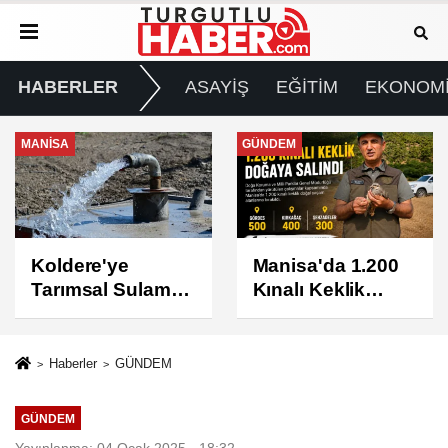
HABERLER
ASAYİŞ
EĞİTİM
EKONOM
GÜNDEM
GÜNDEM
Manisa'da 1.200
Turgutlu'da 8
Kınalı Keklik
Ağustos
Doğaya Salındı
Cumartesi Günü
Elektrik Kesintisi
Yapılacak
Haberler
GÜNDEM
GÜNDEM
Yayınlanma: 04 Ocak 2025 - 18:32